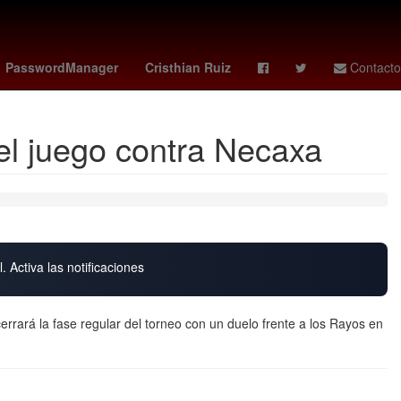
 monzon
club atlético morelia
España
HBO
PasswordManager
Cristhian Ruiz
Contacto
 el juego contra Necaxa
. Activa las notificaciones
errará la fase regular del torneo con un duelo frente a los Rayos en