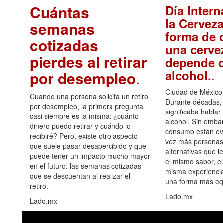
Cuántas
Día Intern
la Cerveza
semanas
forma de d
cotizadas
una cerve
pierdes al retirar
depende d
.
alcohol.
por desempleo
.
Ciudad de México,
Cuando una persona solicita un retiro
Durante décadas, 
por desempleo, la primera pregunta
significaba hablar
casi siempre es la misma: ¿cuánto
alcohol. Sin embar
dinero puedo retirar y cuándo lo
consumo están ev
recibiré? Pero, existe otro aspecto
vez más personas
que suele pasar desapercibido y que
alternativas que l
puede tener un impacto mucho mayor
el mismo sabor, el
en el futuro: las semanas cotizadas
misma experiencia
que se descuentan al realizar el
una forma más equ
retiro.
Lado.mx
Lado.mx