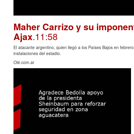
Maher Carrizo y su imponent
Ajax
.11:58
El atacante argentino, quien llegó a los Países Bajos en febrero
instalaciones del estadio.
Olé.com.ar