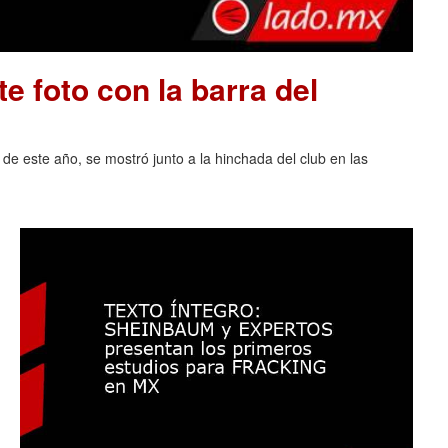
e foto con la barra del
 de este año, se mostró junto a la hinchada del club en las