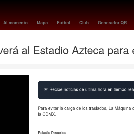
rsenal vs
Rosario
alerta por precipitaciones
peppa pig
florian
Al momento
Mapa
Futbol
Club
Generador QR
verá al Estadio Azteca para
🚨 Recibe noticias de última hora en tiempo real
Para evitar la carga de los traslados, La Máquina c
la CDMX.
Estadio Deportes