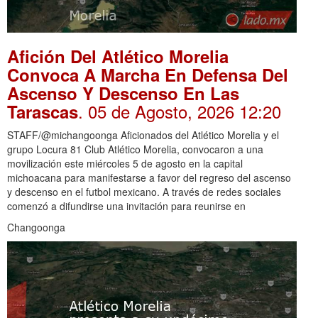
Afición Del Atlético Morelia
Convoca A Marcha En Defensa Del
Ascenso Y Descenso En Las
. 05 de Agosto, 2026 12:20
Tarascas
STAFF/@michangoonga Aficionados del Atlético Morelia y el
grupo Locura 81 Club Atlético Morelia, convocaron a una
movilización este miércoles 5 de agosto en la capital
michoacana para manifestarse a favor del regreso del ascenso
y descenso en el futbol mexicano. A través de redes sociales
comenzó a difundirse una invitación para reunirse en
Changoonga