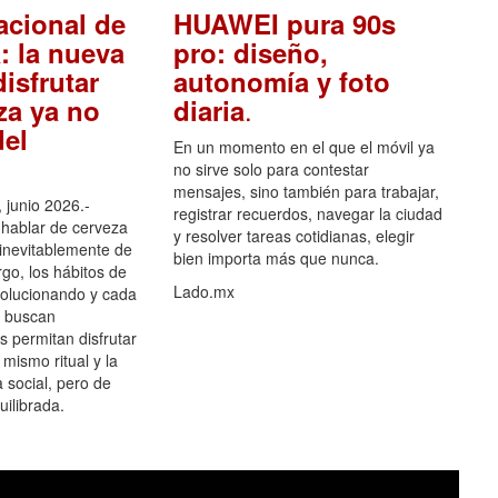
acional de
HUAWEI pura 90s
: la nueva
pro: diseño,
isfrutar
autonomía y foto
.
za ya no
diaria
el
En un momento en el que el móvil ya
no sirve solo para contestar
mensajes, sino también para trabajar,
 junio 2026.-
registrar recuerdos, navegar la ciudad
hablar de cerveza
y resolver tareas cotidianas, elegir
 inevitablemente de
bien importa más que nunca.
go, los hábitos de
Lado.mx
olucionando y cada
 buscan
es permitan disfrutar
 mismo ritual y la
 social, pero de
ilibrada.