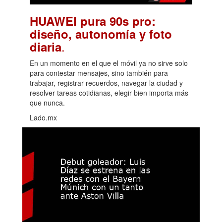
HUAWEI pura 90s pro:
diseño, autonomía y foto
.
diaria
En un momento en el que el móvil ya no sirve solo
para contestar mensajes, sino también para
trabajar, registrar recuerdos, navegar la ciudad y
resolver tareas cotidianas, elegir bien importa más
que nunca.
Lado.mx