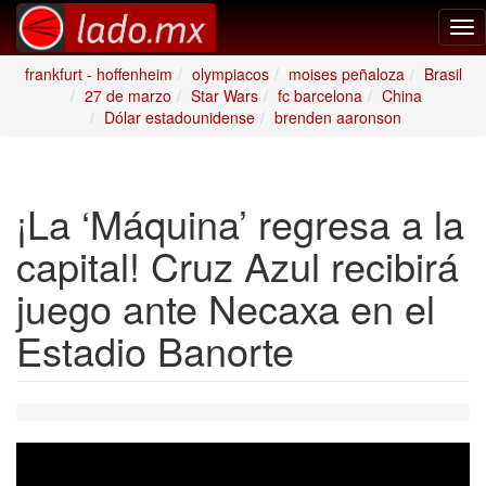
Tog
nav
frankfurt - hoffenheim
olympiacos
moises peñaloza
Brasil
27 de marzo
Star Wars
fc barcelona
China
Dólar estadounidense
brenden aaronson
¡La ‘Máquina’ regresa a la
capital! Cruz Azul recibirá
juego ante Necaxa en el
Estadio Banorte