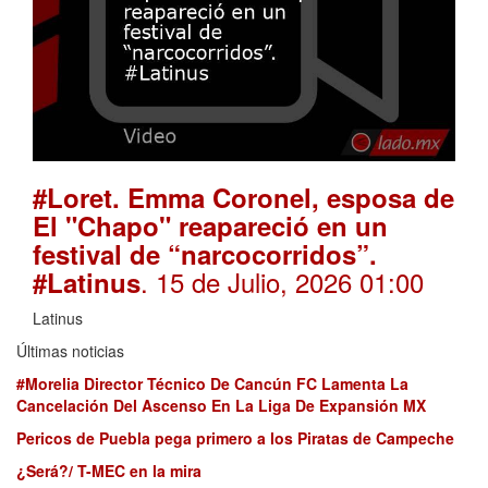
#Loret. Emma Coronel, esposa de
El "Chapo" reapareció en un
festival de “narcocorridos”.
. 15 de Julio, 2026 01:00
#Latinus
Latinus
Últimas noticias
#Morelia Director Técnico De Cancún FC Lamenta La
Cancelación Del Ascenso En La Liga De Expansión MX
Pericos de Puebla pega primero a los Piratas de Campeche
¿Será?/ T-MEC en la mira