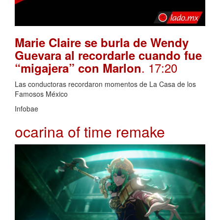
Marie Claire se burla de Wendy
Guevara al recordarle cuando fue
. 17:20
“migajera” con Marlon
Las conductoras recordaron momentos de La Casa de los
Famosos México
Infobae
ocarina of time remake