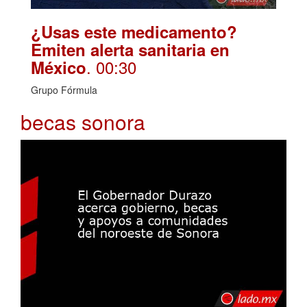
¿Usas este medicamento?
Emiten alerta sanitaria en
. 00:30
México
Grupo Fórmula
becas sonora