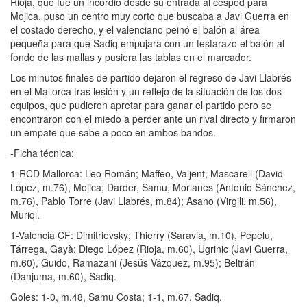
Rioja, que fue un incordio desde su entrada al césped para
Mojica, puso un centro muy corto que buscaba a Javi Guerra en
el costado derecho, y el valenciano peinó el balón al área
pequeña para que Sadiq empujara con un testarazo el balón al
fondo de las mallas y pusiera las tablas en el marcador.
Los minutos finales de partido dejaron el regreso de Javi Llabrés
en el Mallorca tras lesión y un reflejo de la situación de los dos
equipos, que pudieron apretar para ganar el partido pero se
encontraron con el miedo a perder ante un rival directo y firmaron
un empate que sabe a poco en ambos bandos.
-Ficha técnica:
1-RCD Mallorca: Leo Román; Maffeo, Valjent, Mascarell (David
López, m.76), Mojica; Darder, Samu, Morlanes (Antonio Sánchez,
m.76), Pablo Torre (Javi Llabrés, m.84); Asano (Virgili, m.56),
Muriqi.
1-Valencia CF: Dimitrievsky; Thierry (Saravia, m.10), Pepelu,
Tárrega, Gayà; Diego López (Rioja, m.60), Ugrinic (Javi Guerra,
m.60), Guido, Ramazani (Jesús Vázquez, m.95); Beltrán
(Danjuma, m.60), Sadiq.
Goles: 1-0, m.48, Samu Costa; 1-1, m.67, Sadiq.