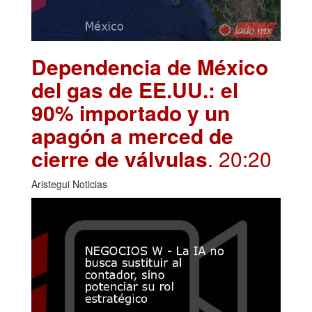
Dependencia de México
del gas de EE.UU.: el
90% importado y un
apagón a merced de
cierre de válvulas
. 20:20
Aristegui Noticias