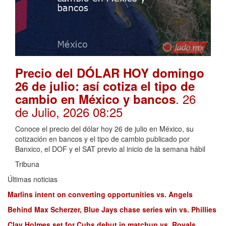
Precio del DÓLAR HOY domingo
26 de julio: así cotiza el tipo de
. 26
cambio en México y bancos
de Julio, 2026 08:25
Conoce el precio del dólar hoy 26 de julio en México, su
cotización en bancos y el tipo de cambio publicado por
Banxico, el DOF y el SAT previo al inicio de la semana hábil
Tribuna
Últimas noticias
Marlins intent on converting opportunities vs. Angels
Behind Max Scherzer, Blue Jays chase series win vs. Phillies
Clay Holmes set for Cubs debut in matchup vs. Royals