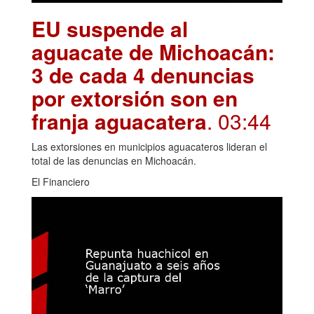
EU suspende al
aguacate de Michoacán:
3 de cada 4 denuncias
por extorsión son en
franja aguacatera
. 03:44
Las extorsiones en municipios aguacateros lideran el
total de las denuncias en Michoacán.
El Financiero