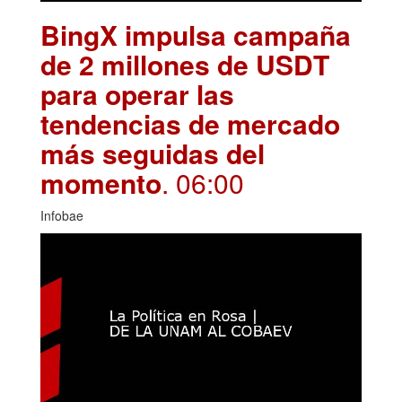
BingX impulsa campaña
de 2 millones de USDT
para operar las
tendencias de mercado
más seguidas del
momento
. 06:00
Infobae