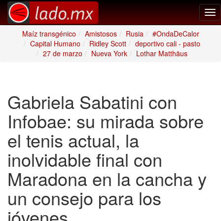
Tog
nav
Maíz transgénico
Amistosos
Rusia
#OndaDeCalor
Capital Humano
Ridley Scott
deportivo cali - pasto
27 de marzo
Nueva York
Lothar Matthäus
Gabriela Sabatini con
Infobae: su mirada sobre
el tenis actual, la
inolvidable final con
Maradona en la cancha y
un consejo para los
jóvenes