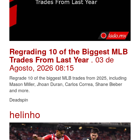
Regrading 10 of the Biggest MLB
. 03 de
Trades From Last Year
Agosto, 2026 08:15
Regrade 10 of the biggest MLB trades from 2025, including
Mason Miller, Jhoan Duran, Carlos Correa, Shane Bieber
and more.
Deadspin
helinho