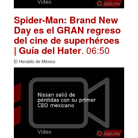
Spider-Man: Brand New
Day es el GRAN regreso
del cine de superhéroes
| Guía del Hater
. 06:50
El Heraldo de México