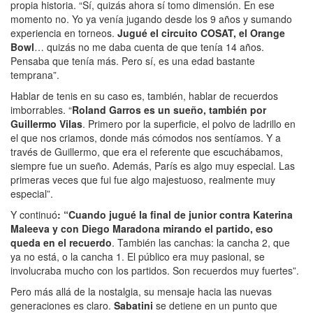
propia historia. “Sí, quizás ahora sí tomo dimensión. En ese
momento no. Yo ya venía jugando desde los 9 años y sumando
experiencia en torneos.
Jugué el circuito COSAT, el
Orange
Bowl
… quizás no me daba cuenta de que tenía 14 años.
Pensaba que tenía más. Pero sí, es una edad bastante
temprana”.
Hablar de tenis en su caso es, también, hablar de recuerdos
imborrables. “
Roland Garros
es un sueño, también por
Guillermo Vilas
. Primero por la superficie, el polvo de ladrillo en
el que nos criamos, donde más cómodos nos sentíamos. Y a
través de Guillermo, que era el referente que escuchábamos,
siempre fue un sueño. Además, París es algo muy especial. Las
primeras veces que fui fue algo majestuoso, realmente muy
especial”.
Y continuó
: “Cuando jugué la final de junior contra Katerina
Maleeva y con Diego Maradona mirando el partido, eso
queda en el recuerdo
. También las canchas: la cancha 2, que
ya no está, o la cancha 1. El público era muy pasional, se
involucraba mucho con los partidos. Son recuerdos muy fuertes”.
Pero más allá de la nostalgia, su mensaje hacia las nuevas
generaciones es claro.
Sabatini
se detiene en un punto que