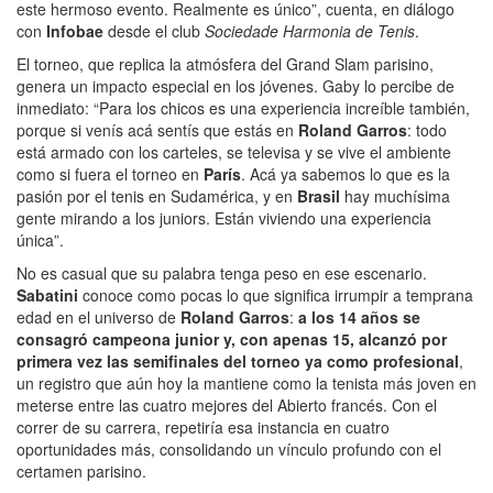
este hermoso evento. Realmente es único”, cuenta, en diálogo
con
Infobae
desde el club
Sociedade Harmonia de Tenis
.
El torneo, que replica la atmósfera del
Grand Slam parisino,
genera un impacto especial en los jóvenes. Gaby lo percibe de
inmediato: “Para los chicos es una experiencia increíble también,
porque si venís acá sentís que estás en
Roland Garros
: todo
está armado con los carteles, se televisa y se vive el ambiente
como si fuera el torneo en
París
. Acá ya sabemos lo que es la
pasión por el tenis en Sudamérica, y en
Brasil
hay muchísima
gente mirando a los juniors. Están viviendo una experiencia
única”.
No es casual que su palabra tenga peso en ese escenario.
Sabatini
conoce como pocas lo que significa irrumpir a temprana
edad en el universo de
Roland Garros
:
a los 14 años se
consagró campeona junior y, con apenas 15, alcanzó por
primera vez las semifinales del torneo ya como profesional
,
un registro que aún hoy la mantiene como la tenista más joven en
meterse entre las cuatro mejores del Abierto francés. Con el
correr de su carrera, repetiría esa instancia en cuatro
oportunidades más, consolidando un vínculo profundo con el
certamen parisino.