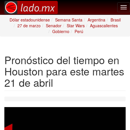
Tog
nav
Dólar estadounidense
Semana Santa
Argentina
Brasil
27 de marzo
Senador
Star Wars
Aguascalientes
Gobierno
Perú
Pronóstico del tiempo en
Houston para este martes
21 de abril