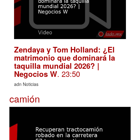
Zendaya y Tom Holland: ¿El
matrimonio que dominará la
taquilla mundial 2026? |
. 23:50
Negocios W
adn Noticias
camión