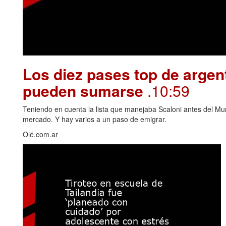
Los diez pases top de argen
pueden sumarse
.10:59
Teniendo en cuenta la lista que manejaba Scaloni antes del Mu
mercado. Y hay varios a un paso de emigrar.
Olé.com.ar