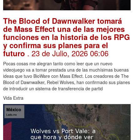
The Blood of Dawnwalker tomará
de Mass Effect una de las mejores
funciones en la historia de los RPG
y confirma sus planes para el
. 23 de Julio, 2026 06:06
futuro
Pocas cosas me alegran tanto como leer que un nuevo
videojuego va a tomar prestada una de las muchísimas buenas
ideas que tuvo BioWare con Mass Effect. Los creadores de The
Blood of Dawnwalker, Rebel Wolves, han confirmado sus planes
de introducir un sistema de transferencia de partid
Vida Extra