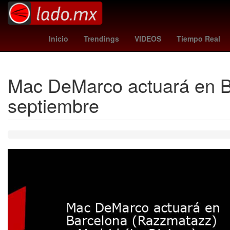
wolves
Nueva York
Se
Inicio
Trendings
VIDEOS
Tiempo Real
Mac DeMarco actuará en Ba
septiembre