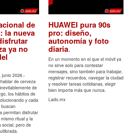
acional de
HUAWEI pura 90s
: la nueva
pro: diseño,
isfrutar
autonomía y foto
.
za ya no
diaria
el
En un momento en el que el móvil ya
no sirve solo para contestar
mensajes, sino también para trabajar,
 junio 2026.-
registrar recuerdos, navegar la ciudad
hablar de cerveza
y resolver tareas cotidianas, elegir
 inevitablemente de
bien importa más que nunca.
go, los hábitos de
Lado.mx
olucionando y cada
 buscan
es permitan disfrutar
 mismo ritual y la
 social, pero de
ilibrada.