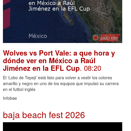
Wolves vs Port Vale: a que hora y
dónde ver en México a Raúl
. 08:20
Jiménez en la EFL Cup
El ‘Lobo de Tepeji’ está listo para volver a vestir los colores
amarillo y negro en uno de los equipos que impulsó su carrera
en el futbol inglés
Infobae
baja beach fest 2026