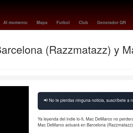
nador
Argentina
Star Wars
Semana Santa
Empresa
HBO
Al momento
Mapa
Futbol
Club
Generador QR
rcelona (Razzmatazz) y Mad
📢 No te pierdas ninguna noticia, suscríbete a n
Ya leyenda del indie lo-fi, Mac DeMarco no perder
Mac DeMarco actuará en Barcelona (Razzmatazz) y 