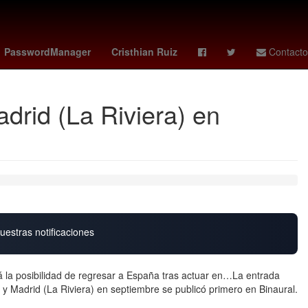
Verónica Castro
Desalojo
PasswordManager
Cristhian Ruiz
Contacto
rid (La Riviera) en
uestras notificaciones
á la posibilidad de regresar a España tras actuar en…La entrada
Madrid (La Riviera) en septiembre se publicó primero en Binaural.