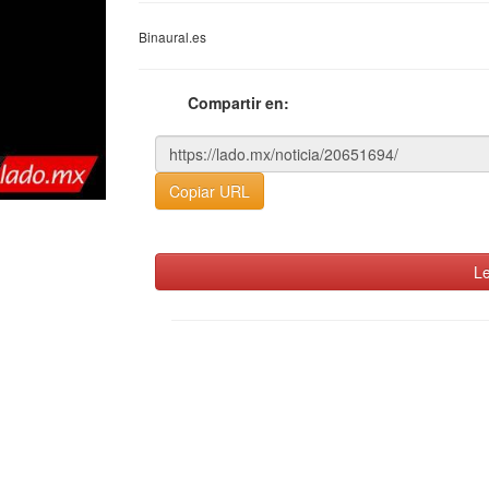
Binaural.es
Compartir en:
Copiar URL
Le