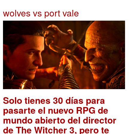
wolves vs port vale
Solo tienes 30 días para
pasarte el nuevo RPG de
mundo abierto del director
de The Witcher 3, pero te