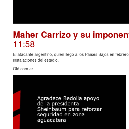
Maher Carrizo y su imponent
11:58
El atacante argentino, quien llegó a los Países Bajos en febrero
instalaciones del estadio.
Olé.com.ar