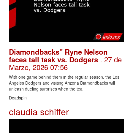
Diamondbacks" Ryne Nelson
. 27 de
faces tall task vs. Dodgers
Marzo, 2026 07:56
With one game behind them in the regular season, the Los
Angeles Dodgers and visiting Arizona Diamondbacks will
unleash dueling surprises when the tea
Deadspin
claudia schiffer