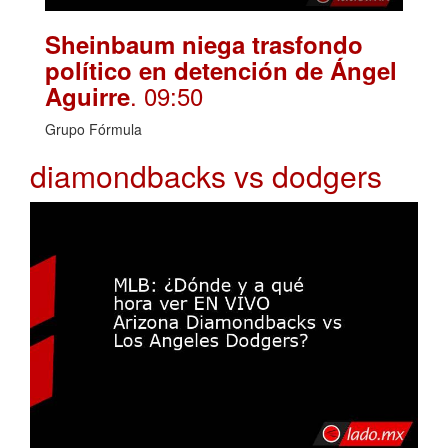
Sheinbaum niega trasfondo
político en detención de Ángel
. 09:50
Aguirre
Grupo Fórmula
diamondbacks vs dodgers