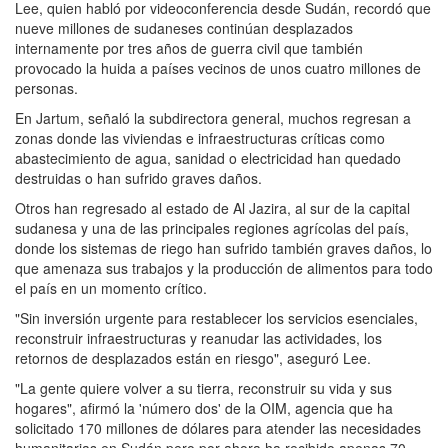
Lee, quien habló por videoconferencia desde Sudán, recordó que
nueve millones de sudaneses continúan desplazados
internamente por tres años de guerra civil que también
provocado la huida a países vecinos de unos cuatro millones de
personas.
En Jartum, señaló la subdirectora general, muchos regresan a
zonas donde las viviendas e infraestructuras críticas como
abastecimiento de agua, sanidad o electricidad han quedado
destruidas o han sufrido graves daños.
Otros han regresado al estado de Al Jazira, al sur de la capital
sudanesa y una de las principales regiones agrícolas del país,
donde los sistemas de riego han sufrido también graves daños, lo
que amenaza sus trabajos y la producción de alimentos para todo
el país en un momento crítico.
"Sin inversión urgente para restablecer los servicios esenciales,
reconstruir infraestructuras y reanudar las actividades, los
retornos de desplazados están en riesgo", aseguró Lee.
"La gente quiere volver a su tierra, reconstruir su vida y sus
hogares", afirmó la 'número dos' de la OIM, agencia que ha
solicitado 170 millones de dólares para atender las necesidades
humanitarias en Sudán pero por ahora ha recibido apenas 70