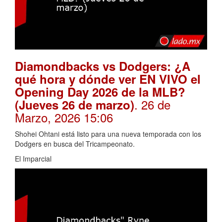
Diamondbacks vs Dodgers: ¿A
qué hora y dónde ver EN VIVO el
Opening Day 2026 de la MLB?
. 26 de
(Jueves 26 de marzo)
Marzo, 2026 15:06
Shohei Ohtani está listo para una nueva temporada con los
Dodgers en busca del Tricampeonato.
El Imparcial