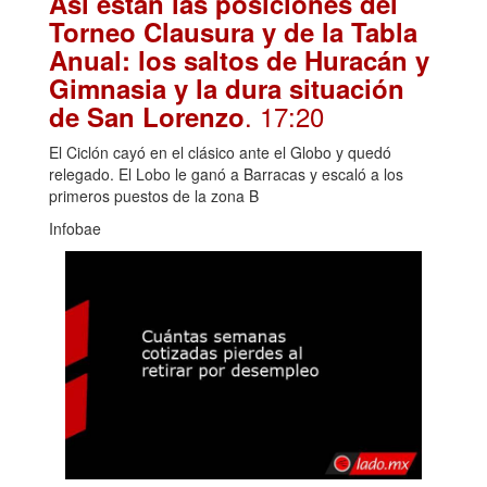
Así están las posiciones del
Torneo Clausura y de la Tabla
Anual: los saltos de Huracán y
Gimnasia y la dura situación
. 17:20
de San Lorenzo
El Ciclón cayó en el clásico ante el Globo y quedó
relegado. El Lobo le ganó a Barracas y escaló a los
primeros puestos de la zona B
Infobae