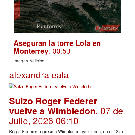
Aseguran la torre Lola en
. 00:50
Monterrey
Imagen Noticias
alexandra eala
Suizo Roger Federer
vuelve a Wimbledon
. 07 de
Julio, 2026 06:10
Roger Federer regresó a Wimbledon ayer lunes, en el 18vo