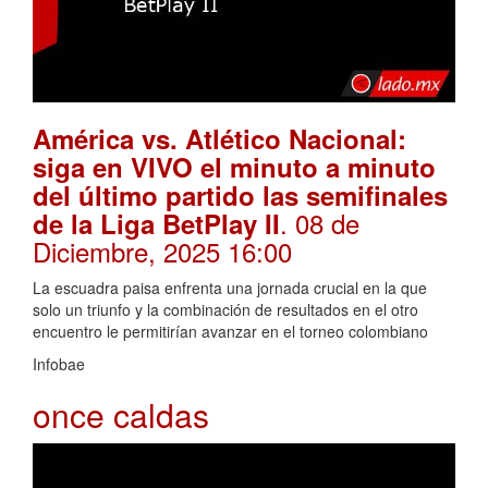
América vs. Atlético Nacional:
siga en VIVO el minuto a minuto
del último partido las semifinales
. 08 de
de la Liga BetPlay II
Diciembre, 2025 16:00
La escuadra paisa enfrenta una jornada crucial en la que
solo un triunfo y la combinación de resultados en el otro
encuentro le permitirían avanzar en el torneo colombiano
Infobae
once caldas