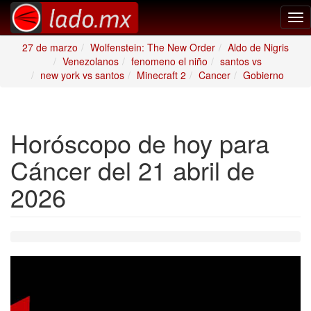
Tog
nav
27 de marzo
Wolfenstein: The New Order
Aldo de Nigris
Venezolanos
fenomeno el niño
santos vs
new york vs santos
Minecraft 2
Cancer
Gobierno
Horóscopo de hoy para
Cáncer del 21 abril de
2026