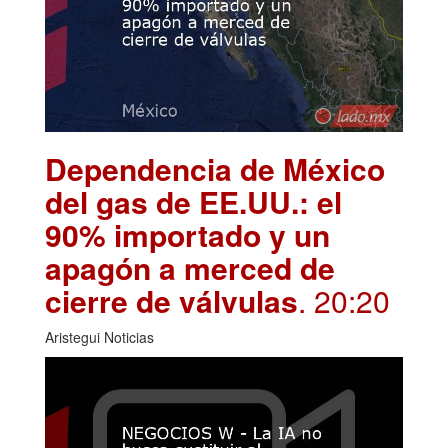
Dependencia de México
del gas de EE.UU.: el
90% importado y un
apagón a merced de
cierre de válvulas
. 20:20
Aristegui Noticias