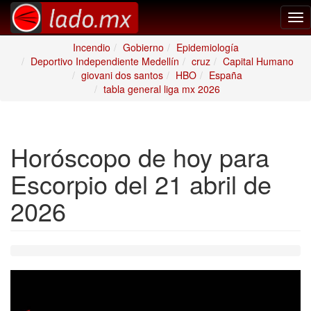
Tog
nav
Incendio
Gobierno
Epidemiología
Deportivo Independiente Medellín
cruz
Capital Humano
giovani dos santos
HBO
España
tabla general liga mx 2026
Horóscopo de hoy para
Escorpio del 21 abril de
2026