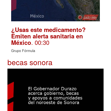
¿Usas este medicamento?
Emiten alerta sanitaria en
. 00:30
México
Grupo Fórmula
becas sonora