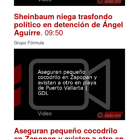
Sheinbaum niega trasfondo
político en detención de Ángel
. 09:50
Aguirre
Grupo Fórmula
Aseguran pequeño cocodrilo
en Zapopan y avistan a otro en