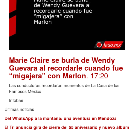
Marie Claire se burla de Wendy
Guevara al recordarle cuando fue
. 17:20
“migajera” con Marlon
Las conductoras recordaron momentos de La Casa de los
Famosos México
Infobae
Últimas noticias
Del WhatsApp a la montaña: una aventura en Mendoza
El Tri anuncia gira de cierre del 55 aniversario y nuevo álbum