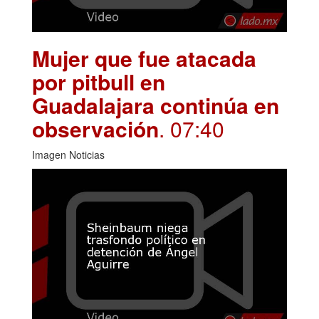
Mujer que fue atacada
por pitbull en
Guadalajara continúa en
observación
. 07:40
Imagen Noticias