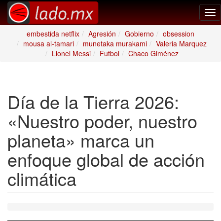
Tog
nav
embestida netflix
Agresión
Gobierno
obsession
mousa al-tamari
munetaka murakami
Valeria Marquez
Lionel Messi
Futbol
Chaco Giménez
Día de la Tierra 2026:
«Nuestro poder, nuestro
planeta» marca un
enfoque global de acción
climática