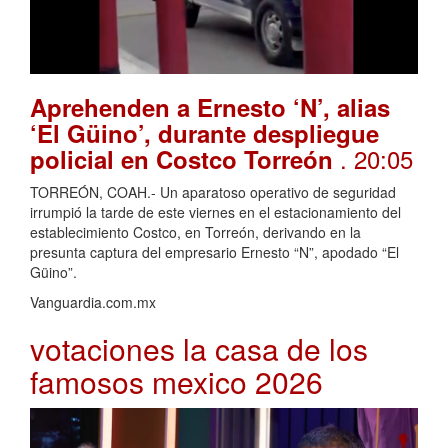
Aprehenden a Ernesto ‘N’, alias
‘El Güino’, durante despliegue
. 20:05
policial en Costco Torreón
TORREÓN, COAH.- Un aparatoso operativo de seguridad
irrumpió la tarde de este viernes en el estacionamiento del
establecimiento Costco, en Torreón, derivando en la
presunta captura del empresario Ernesto “N”, apodado “El
Güino”.
Vanguardia.com.mx
votaciones la casa de los
famosos mexico 2026