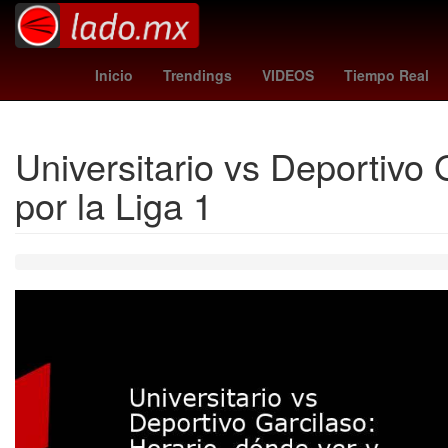
tribunal de disciplina judicial
david vazquez
rania de jordania
Inicio
Trendings
VIDEOS
Tiempo Real
Universitario vs Deportivo 
por la Liga 1