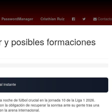
g Haaland
erling haland
Odontología
halaand
marta kostiuk
PasswordManager
Cristhian Ruiz
Contacto
r y posibles formaciones
al instante
 noche de fútbol crucial en la jornada 10 de la Liga 1 2026.
con la obligación de recuperar la sonrisa ante su gente tras una
n la arena internacional.