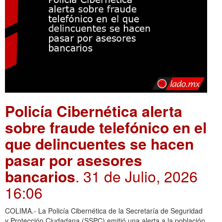
Policía Cibernética alerta
sobre fraude telefónico en el
que delincuentes se hacen
pasar por asesores
bancarios
. 31 de Julio, 2026
16:06
COLIMA.- La Policía Cibernética de la Secretaría de Seguridad
y Protección Ciudadana (SSPC) emitió una alerta a la población