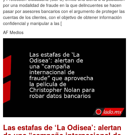
por una modalidad de fraude en la que delincuentes se hacen
pasar por asesores bancarios con el argumento de proteger las
cuentas de los clientes, con el objetivo de obtener información
confidencial y manipular a las [
AF Medios
Las estafas de ‘La Odisea’: alertan