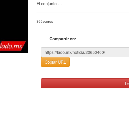
El conjunto …
365scores
Compartir en:
Copiar URL
Le