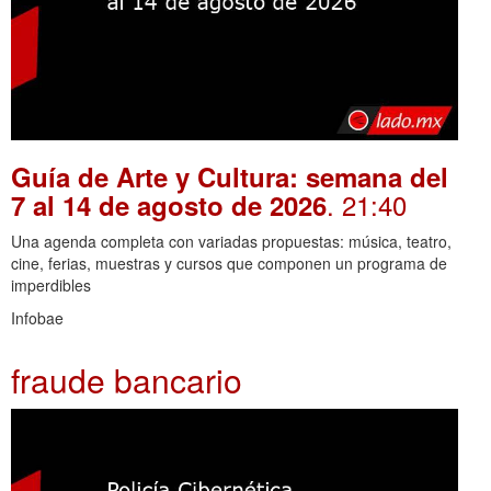
Guía de Arte y Cultura: semana del
. 21:40
7 al 14 de agosto de 2026
Una agenda completa con variadas propuestas: música, teatro,
cine, ferias, muestras y cursos que componen un programa de
imperdibles
Infobae
fraude bancario