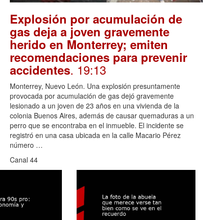
Explosión por acumulación de
gas deja a joven gravemente
herido en Monterrey; emiten
recomendaciones para prevenir
. 19:13
accidentes
Monterrey, Nuevo León. Una explosión presuntamente
provocada por acumulación de gas dejó gravemente
lesionado a un joven de 23 años en una vivienda de la
colonia Buenos Aires, además de causar quemaduras a un
perro que se encontraba en el inmueble. El incidente se
registró en una casa ubicada en la calle Macario Pérez
número …
Canal 44