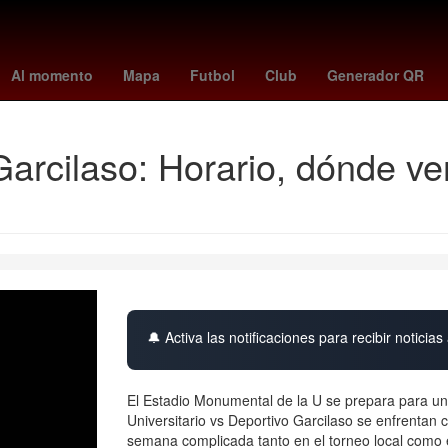
francia vs marruecos 2022
agencia estatal de meteorología
Erlin
Al momento
Mapa
Futbol
Club
Generador QR
Garcilaso: Horario, dónde ve
🔔 Activa las notificaciones para recibir noticias 
El Estadio Monumental de la U se prepara para una
Universitario vs Deportivo Garcilaso se enfrentan 
semana complicada tanto en el torneo local como e