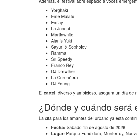
Además, el festival abre espacio a voces emergen
Yorghaki
Eme Malafe
Emjay
La Joaqui
Martinwhite
Alanis Yuki
Sayuri & Sopholov
Ramma
Sir Speedy
Franco Rey
DJ Drewther
La Coreañera
DJ Young
El
cartel
, diverso y ambicioso, asegura un día de 
¿Dónde y cuándo será el
La cita para los amantes del urbano ya está confi
Fecha:
Sábado 15 de agosto de 2026
Lugar:
Parque Fundidora, Monterrey, Nuev