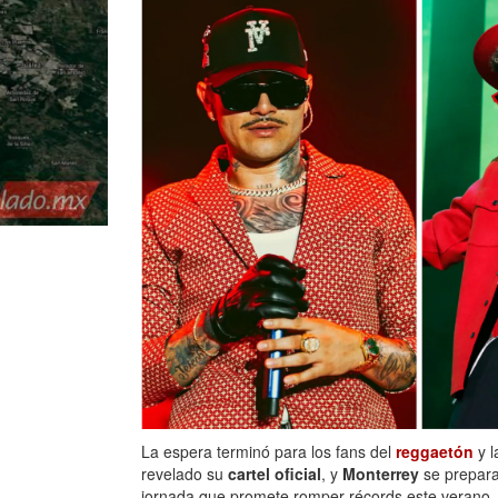
La espera terminó para los fans del
reggaetón
y l
revelado su
cartel oficial
, y
Monterrey
se prepara
jornada que promete romper récords este verano.