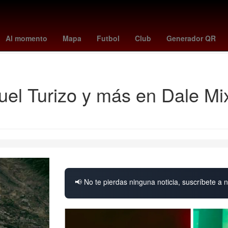
lajara Miguel Hidalgo y Costilla
Raúl Alpizar
Pedro Sicard
Edmu
Al momento
Mapa
Futbol
Club
Generador QR
 Global por un aborto legal y seguro
Juan Toscano
Google Earth
el Turizo y más en Dale Mi
📢 No te pierdas ninguna noticia, suscríbete a n