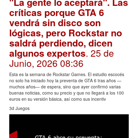
"La gente lo aceptará". Las
críticas porque GTA 6
vendrá sin disco son
lógicas, pero Rockstar no
saldrá perdiendo, dicen
algunos expertos
. 25 de
Junio, 2026 08:36
Esta es la semana de Rockstar Games. El estudio escocés
no solo ha iniciado hoy la preventa de GTA 6 tras años —
muchos años— de espera, sino que ayer confirmó varias
buenas noticias, como su precio y que no llegará a los 100
euros en su versión básica, así como sus incentiv
3d Juegos