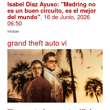
Isabel Díaz Ayuso: "Madring no
es un buen circuito, es el mejor
. 16 de Junio, 2026
del mundo"
06:50
Infobae
grand theft auto vi