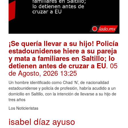
¡Se quería llevar a su hijo! Policía
estadounidense hiere a su pareja
y mata a familiares en Saltillo; lo
. 05
detienen antes de cruzar a EU
de Agosto, 2026 13:25
Un hombre identificado como Chad ‘N’, de nacionalidad
estadounidense y policía de profesión, habría acudido a un
domicilio en Saltillo, con la intención de llevarse a su hijo de
tres años
Los Noticieristas
isabel díaz ayuso