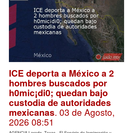
ICE deporta a México a 2
hombres buscados por
h0mic¡di0; quedan bajo
custodia de autoridades
mexicanas
. 03 de Agosto,
2026 08:51
AGENCIA Laredo, Texas.- El Servicio de Inmigración y