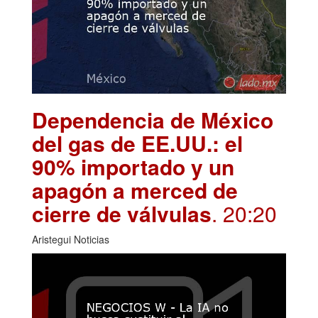
Dependencia de México
del gas de EE.UU.: el
90% importado y un
apagón a merced de
cierre de válvulas
. 20:20
Aristegui Noticias