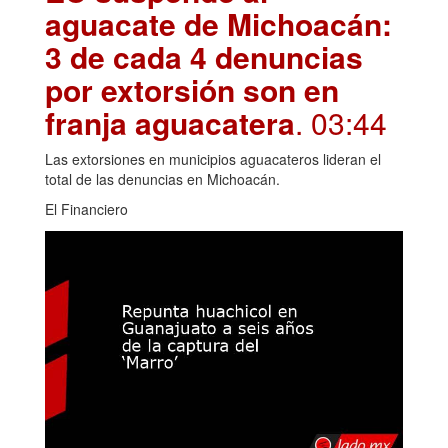
aguacate de Michoacán:
3 de cada 4 denuncias
por extorsión son en
franja aguacatera
. 03:44
Las extorsiones en municipios aguacateros lideran el
total de las denuncias en Michoacán.
El Financiero