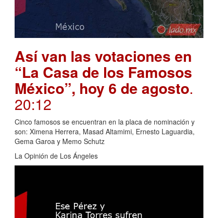
Así van las votaciones en
“La Casa de los Famosos
México”, hoy 6 de agosto
.
20:12
Cinco famosos se encuentran en la placa de nominación y
son: Ximena Herrera, Masad Altamimi, Ernesto Laguardia,
Gema Garoa y Memo Schutz
La Opinión de Los Ángeles