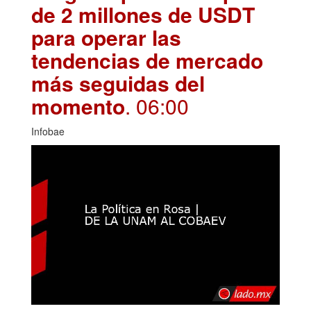
de 2 millones de USDT
para operar las
tendencias de mercado
más seguidas del
momento
. 06:00
Infobae