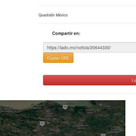
Quadratín México
Compartir en:
Copiar URL
Le