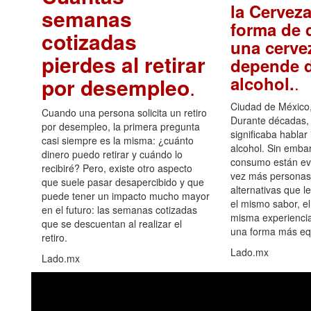
la Cerveza
semanas
forma de d
cotizadas
una cerve
pierdes al retirar
depende d
.
alcohol.
por desempleo
.
Ciudad de México,
Cuando una persona solicita un retiro
Durante décadas, 
por desempleo, la primera pregunta
significaba hablar
casi siempre es la misma: ¿cuánto
alcohol. Sin embar
dinero puedo retirar y cuándo lo
consumo están ev
recibiré? Pero, existe otro aspecto
vez más personas
que suele pasar desapercibido y que
alternativas que l
puede tener un impacto mucho mayor
el mismo sabor, el
en el futuro: las semanas cotizadas
misma experiencia
que se descuentan al realizar el
una forma más equ
retiro.
Lado.mx
Lado.mx