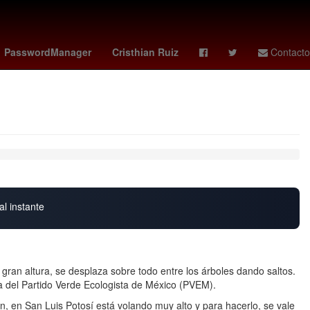
io
Venezolanos
ademola lookman
PasswordManager
Cristhian Ruiz
Contacto
al instante
 gran altura, se desplaza sobre todo entre los árboles dando saltos.
a del Partido Verde Ecologista de México (PVEM).
án, en San Luis Potosí está volando muy alto y para hacerlo, se vale