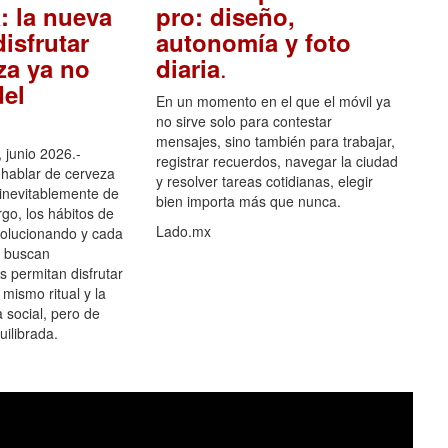
: la nueva
pro: diseño,
isfrutar
autonomía y foto
.
za ya no
diaria
el
En un momento en el que el móvil ya
no sirve solo para contestar
mensajes, sino también para trabajar,
 junio 2026.-
registrar recuerdos, navegar la ciudad
hablar de cerveza
y resolver tareas cotidianas, elegir
 inevitablemente de
bien importa más que nunca.
go, los hábitos de
Lado.mx
olucionando y cada
 buscan
es permitan disfrutar
 mismo ritual y la
 social, pero de
ilibrada.