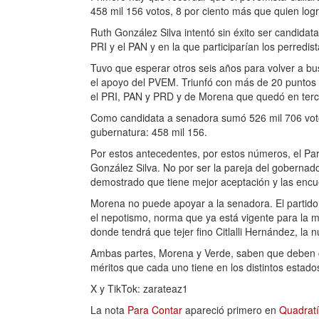
458 mil 156 votos, 8 por ciento más que quien logr
Ruth González Silva intentó sin éxito ser candida
PRI y el PAN y en la que participarían los perredist
Tuvo que esperar otros seis años para volver a bu
el apoyo del PVEM. Triunfó con más de 20 puntos de
el PRI, PAN y PRD y de Morena que quedó en terce
Como candidata a senadora sumó 526 mil 706 voto
gubernatura: 458 mil 156.
Por estos antecedentes, por estos números, el Par
González Silva. No por ser la pareja del gobernad
demostrado que tiene mejor aceptación y las encu
Morena no puede apoyar a la senadora. El partido
el nepotismo, norma que ya está vigente para la mi
donde tendrá que tejer fino Citlalli Hernández, la
Ambas partes, Morena y Verde, saben que deben cui
méritos que cada uno tiene en los distintos estado
X y TikTok: zarateaz1
La nota
Para Contar
apareció primero en
Quadrat