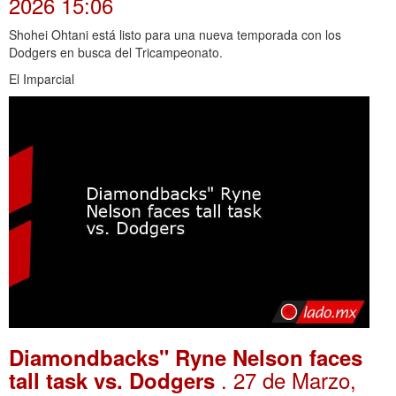
2026 15:06
Shohei Ohtani está listo para una nueva temporada con los
Dodgers en busca del Tricampeonato.
El Imparcial
Diamondbacks" Ryne Nelson faces
. 27 de Marzo,
tall task vs. Dodgers