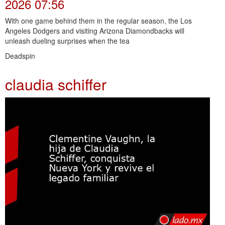
2026 07:56
With one game behind them in the regular season, the Los
Angeles Dodgers and visiting Arizona Diamondbacks will
unleash dueling surprises when the tea
Deadspin
claudia schiffer