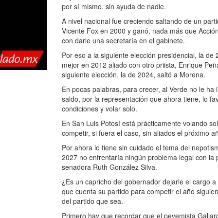
por sí mismo, sin ayuda de nadie.
A nivel nacional fue creciendo saltando de un part
Vicente Fox en 2000 y ganó, nada más que Acción Na
con darle una secretaría en el gabinete.
Por eso a la siguiente elección presidencial, la de
mejor en 2012 aliado con otro priista, Enrique Peñ
siguiente elección, la de 2024, saltó a Morena.
En pocas palabras, para crecer, al Verde no le ha 
saldo, por la representación que ahora tiene, lo f
condiciones y volar solo.
En San Luis Potosí está prácticamente volando so
competir, si fuera el caso, sin aliados el próximo 
Por ahora lo tiene sin cuidado el tema del nepotism
2027 no enfrentaría ningún problema legal con la 
senadora Ruth González Silva.
¿Es un capricho del gobernador dejarle el cargo a
que cuenta su partido para competir el año siguie
del partido que sea.
Primero hay que recordar que el pevemista Gallar