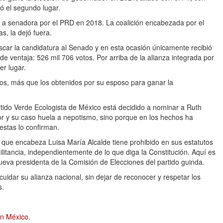
ó el segundo lugar.
ta a senadora por el PRD en 2018. La coalición encabezada por el
as, la dejó fuera.
scar la candidatura al Senado y en esta ocasión únicamente recibió
 ventaja: 526 mil 706 votos. Por arriba de la alianza integrada por
r lugar.
s, más que los obtenidos por su esposo para ganar la
tido Verde Ecologista de México está decidido a nominar a Ruth
or y su caso huela a nepotismo, sino porque en los hechos ha
estas lo confirman.
 que encabeza Luisa María Alcalde tiene prohibido en sus estatutos
litancia, independientemente de lo que diga la Constitución. Aquí es
 nueva presidenta de la Comisión de Elecciones del partido guinda.
dar su alianza nacional, sin dejar de reconocer y respetar los
s.
ín México
.