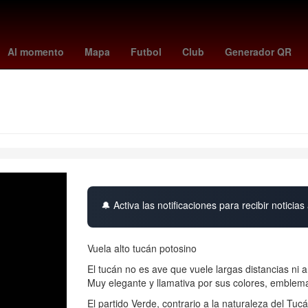
tiembre
Ciudad López Mateos
Agresión
Aguascalientes
Incend
Al momento
Mapa
Futbol
Club
Generador QR
🔔 Activa las notificaciones para recibir noticias 
Vuela alto tucán potosino
El tucán no es ave que vuele largas distancias ni a
Muy elegante y llamativa por sus colores, emblem
El partido Verde, contrario a la naturaleza del Tuc