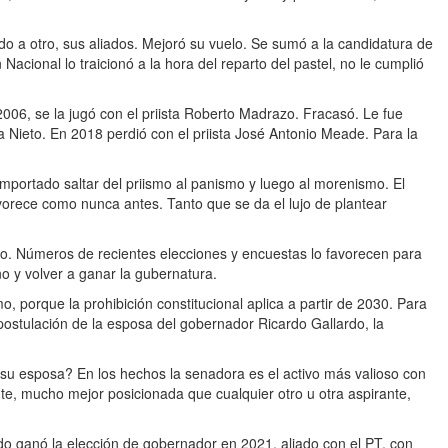
ido a otro, sus aliados. Mejoró su vuelo. Se sumó a la candidatura de
cional lo traicionó a la hora del reparto del pastel, no le cumplió
 2006, se la jugó con el priista Roberto Madrazo. Fracasó. Le fue
a Nieto. En 2018 perdió con el priista José Antonio Meade. Para la
importado saltar del priismo al panismo y luego al morenismo. El
avorece como nunca antes. Tanto que se da el lujo de plantear
lo. Números de recientes elecciones y encuestas lo favorecen para
año y volver a ganar la gubernatura.
o, porque la prohibición constitucional aplica a partir de 2030. Para
postulación de la esposa del gobernador Ricardo Gallardo, la
 su esposa? En los hechos la senadora es el activo más valioso con
nte, mucho mejor posicionada que cualquier otro u otra aspirante,
do ganó la elección de gobernador en 2021, aliado con el PT, con