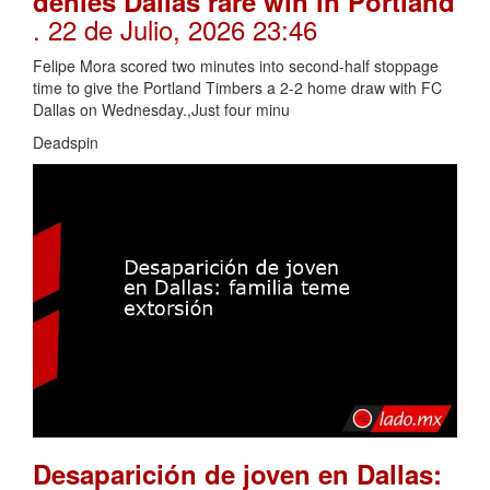
denies Dallas rare win in Portland
. 22 de Julio, 2026 23:46
Felipe Mora scored two minutes into second-half stoppage
time to give the Portland Timbers a 2-2 home draw with FC
Dallas on Wednesday.,Just four minu
Deadspin
Desaparición de joven en Dallas: