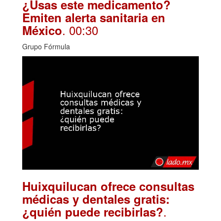
¿Usas este medicamento?
Emiten alerta sanitaria en
. 00:30
México
Grupo Fórmula
Huixquilucan ofrece consultas
médicas y dentales gratis:
.
¿quién puede recibirlas?