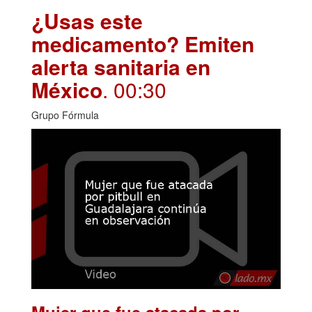
¿Usas este
medicamento? Emiten
alerta sanitaria en
México
. 00:30
Grupo Fórmula
Mujer que fue atacada por