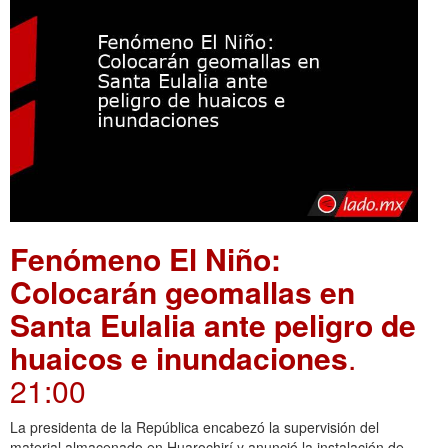
Fenómeno El Niño:
Colocarán geomallas en
Santa Eulalia ante peligro de
huaicos e inundaciones
.
21:00
La presidenta de la República encabezó la supervisión del
material almacenado en Huarochirí y anunció la instalación de