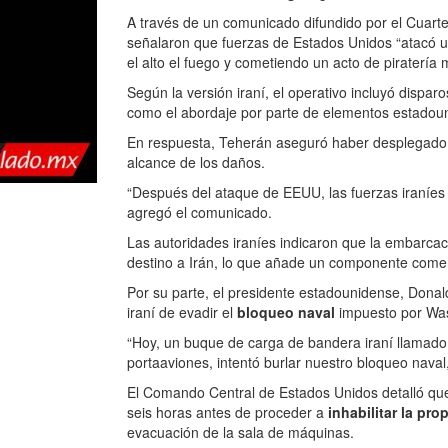
A través de un comunicado difundido por el Cuartel
señalaron que fuerzas de Estados Unidos “atacó u
el alto el fuego y cometiendo un acto de piratería 
Según la versión iraní, el operativo incluyó disparos
como el abordaje por parte de elementos estadou
En respuesta, Teherán aseguró haber desplegad
alcance de los daños.
“Después del ataque de EEUU, las fuerzas iraníes
agregó el comunicado.
Las autoridades iraníes indicaron que la embarca
destino a Irán, lo que añade un componente comerci
Por su parte, el presidente estadounidense, Donal
iraní de evadir el
bloqueo naval
impuesto por Was
“Hoy, un buque de carga de bandera iraní llamado 
portaaviones, intentó burlar nuestro bloqueo naval,
El Comando Central de Estados Unidos detalló que 
seis horas antes de proceder a
inhabilitar la pro
evacuación de la sala de máquinas.