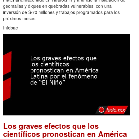
geomallas y diques en quebradas vulnerables, con una
inversión de S/70 millones y trabajos programados para los
próximos meses
Infobae
Los graves efectos que los
científicos pronostican en América