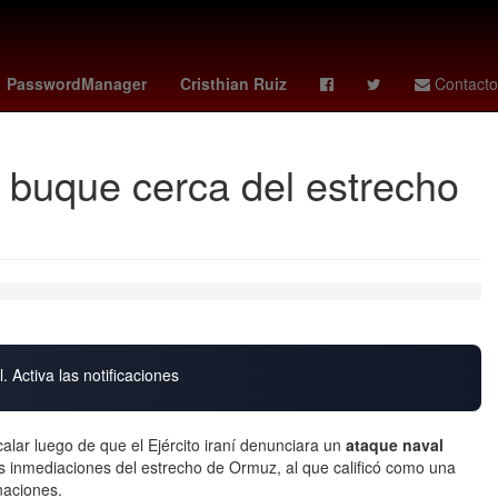
as - tigres
James Gunn
Perú
Brasil
PasswordManager
Cristhian Ruiz
Contacto
a buque cerca del estrecho
. Activa las notificaciones
calar luego de que el Ejército iraní denunciara un
ataque naval
s inmediaciones del estrecho de Ormuz, al que calificó como una
naciones.