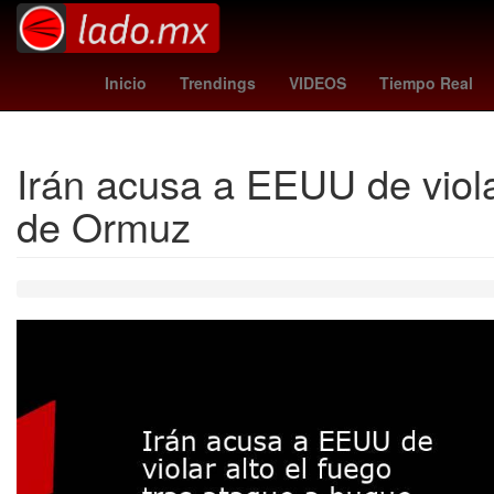
San Diego Padres
braves - marlins
Inicio
Trendings
VIDEOS
Tiempo Real
Irán acusa a EEUU de viola
de Ormuz