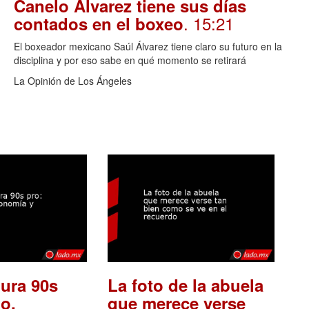
Canelo Álvarez tiene sus días
. 15:21
contados en el boxeo
El boxeador mexicano Saúl Álvarez tiene claro su futuro en la
disciplina y por eso sabe en qué momento se retirará
La Opinión de Los Ángeles
ura 90s
La foto de la abuela
o,
que merece verse