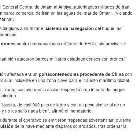
 General Central de Jatam al Anbiya, autoridades militares de Irán
n barco comercial de Irán en las aguas del mar de Oman“, “violando
marina”.
 dirigidos a inutilizar el
sistema de navegación
del buque, así
nidenses.
o
drones
contra embarcaciones militares de EEUU, sin precisar el
 también atacaron barcos militares estadounidenses con drones,”
ción afectada era un
portacontenedores procedente de China
con
al al incidente en una zona clave para el tránsito marítimo global.
d Trump, sostuvo que la acción respondió a un intento del buque
hington.
Touska, de casi 900 pies de largo y con un peso similar al de un
 y no les salió nada bien”, afirmó el mandatario.
durante el operativo se emitieron “repetidas advertencias” durante
pulsión
de la nave mediante disparos controlados, tras ordenar la