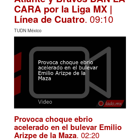
CARA por la Liga MX |
Línea de Cuatro
. 09:10
TUDN México
Provoca choque ebrio
acelerado en el bulevar Emilio
. 02:20
Arizpe de la Maza