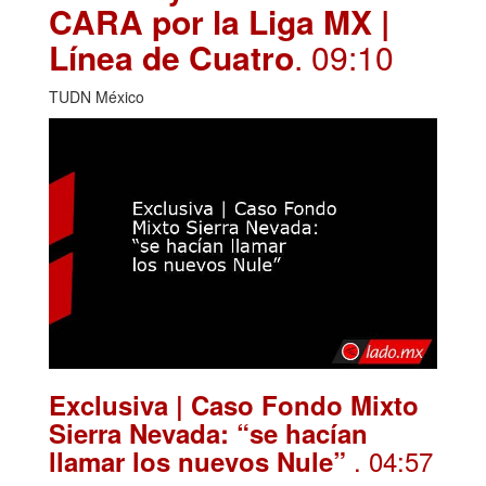
CARA por la Liga MX |
Línea de Cuatro
. 09:10
TUDN México
Exclusiva | Caso Fondo Mixto
Sierra Nevada: “se hacían
. 04:57
llamar los nuevos Nule”