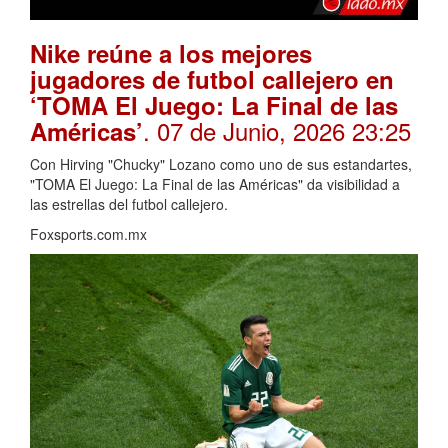
Nike reúne a los mejores
jugadores de futbol callejero en
‘TOMA El Juego: La Final de las
. 07 de Junio, 2026 23:25
Américas’
Con Hirving "Chucky" Lozano como uno de sus estandartes,
"TOMA El Juego: La Final de las Américas" da visibilidad a
las estrellas del futbol callejero.
Foxsports.com.mx