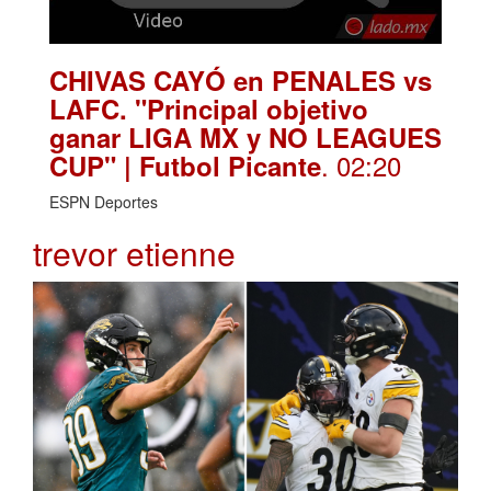
CHIVAS CAYÓ en PENALES vs
LAFC. "Principal objetivo
ganar LIGA MX y NO LEAGUES
. 02:20
CUP" | Futbol Picante
ESPN Deportes
trevor etienne