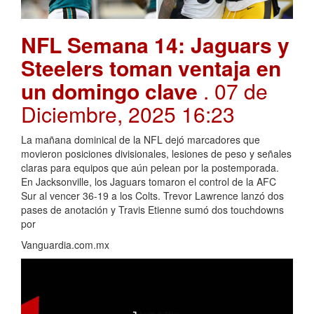
NFL Semana 14: Jaguars y
Steelers toman ventaja en
un domingo clave
. 07 de
Diciembre, 2025 16:23
La mañana dominical de la NFL dejó marcadores que
movieron posiciones divisionales, lesiones de peso y señales
claras para equipos que aún pelean por la postemporada.
En Jacksonville, los Jaguars tomaron el control de la AFC
Sur al vencer 36-19 a los Colts. Trevor Lawrence lanzó dos
pases de anotación y Travis Etienne sumó dos touchdowns
por
Vanguardia.com.mx