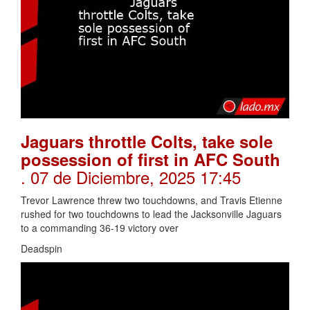
Jaguars throttle Colts, take sole
possession of first in AFC South
. 07 de Diciembre, 2025 17:45
Trevor Lawrence threw two touchdowns, and Travis Etienne
rushed for two touchdowns to lead the Jacksonville Jaguars
to a commanding 36-19 victory over
Deadspin