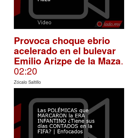
Provoca choque ebrio
acelerado en el bulevar
Emilio Arizpe de la Maza
.
02:20
Zócalo Saltillo