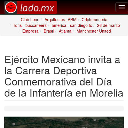
Tog
nav
Club León
Arquitectura ARM
Criptomoneda
lions - buccaneers
américa - san diego fc
26 de marzo
Empresa
Brasil
Atlanta
Manchester United
Ejército Mexicano invita a
la Carrera Deportiva
Conmemorativa del Día
de la Infantería en Morelia