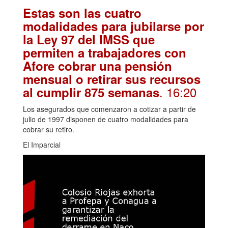
Estas son las cuatro
modalidades para jubilarse por
la Ley 97 del IMSS que
permiten a trabajadores con
Afore cobrar una pensión
mensual o retirar sus recursos
. 16:20
al cumplir 875 semanas
Los asegurados que comenzaron a cotizar a partir de
julio de 1997 disponen de cuatro modalidades para
cobrar su retiro.
El Imparcial