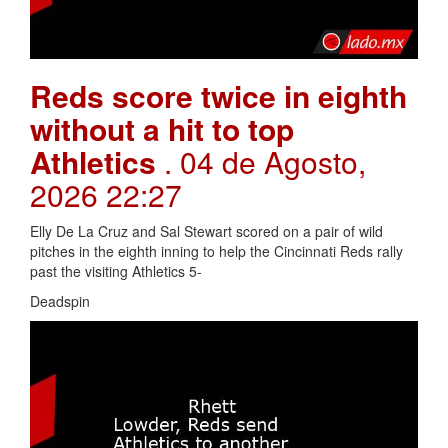
Reds score twice in eighth
without a hit to top
Athletics
. 04 de Agosto,
2026 22:27
Elly De La Cruz and Sal Stewart scored on a pair of wild
pitches in the eighth inning to help the Cincinnati Reds rally
past the visiting Athletics 5-
Deadspin