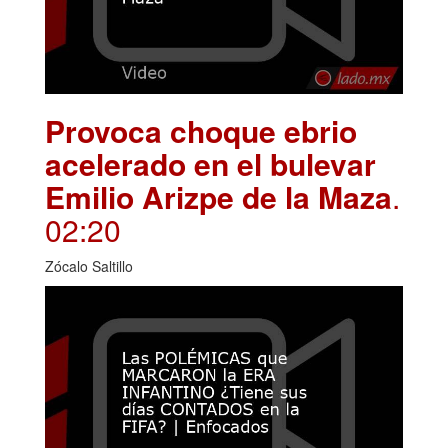
Provoca choque ebrio
acelerado en el bulevar
Emilio Arizpe de la Maza
.
02:20
Zócalo Saltillo