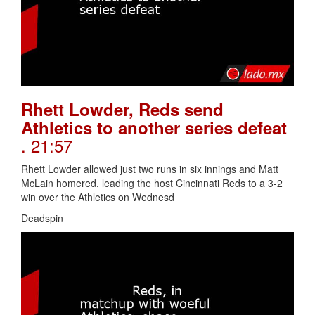
Rhett Lowder, Reds send
Athletics to another series defeat
. 21:57
Rhett Lowder allowed just two runs in six innings and Matt
McLain homered, leading the host Cincinnati Reds to a 3-2
win over the Athletics on Wednesd
Deadspin