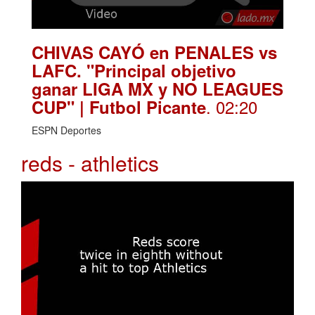
CHIVAS CAYÓ en PENALES vs
LAFC. "Principal objetivo
ganar LIGA MX y NO LEAGUES
. 02:20
CUP" | Futbol Picante
ESPN Deportes
reds - athletics