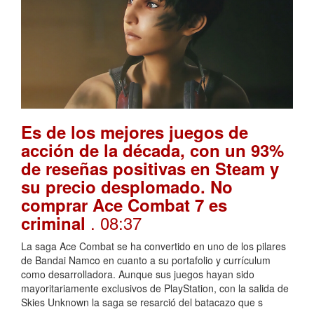
Es de los mejores juegos de
acción de la década, con un 93%
de reseñas positivas en Steam y
su precio desplomado. No
comprar Ace Combat 7 es
. 08:37
criminal
La saga Ace Combat se ha convertido en uno de los pilares
de Bandai Namco en cuanto a su portafolio y currículum
como desarrolladora. Aunque sus juegos hayan sido
mayoritariamente exclusivos de PlayStation, con la salida de
Skies Unknown la saga se resarció del batacazo que s