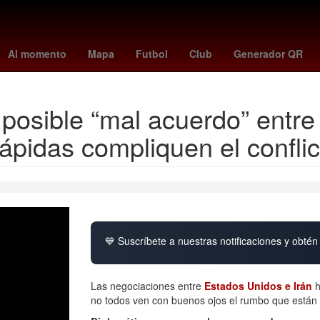
scalientes
casas infonavit o viviendas recuperadas
Senador
202
Al momento
Mapa
Futbol
Club
Generador QR
 posible “mal acuerdo” entre
pidas compliquen el conflic
💙 Suscríbete a nuestras notificaciones y obtén 
Las negociaciones entre
Estados Unidos e Irán
h
no todos ven con buenos ojos el rumbo que están