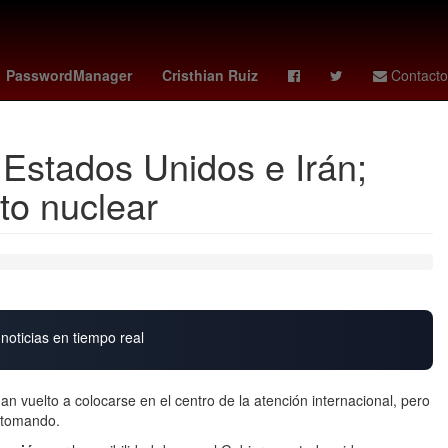
4
España
Gobierno
rockies - marlins
PasswordManager
Cristhian Ruiz
Contacto
 Estados Unidos e Irán;
to nuclear
noticias en tiempo real
an vuelto a colocarse en el centro de la atención internacional, pero
 tomando.