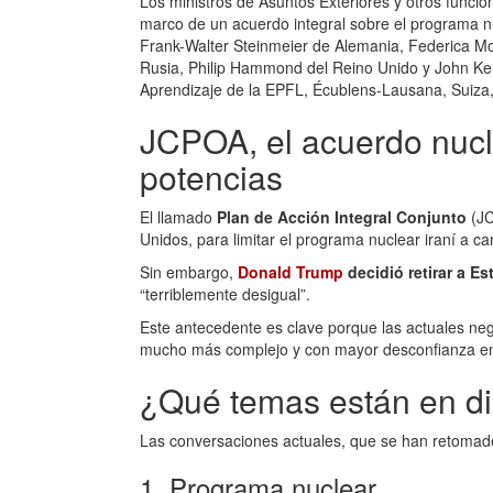
Los ministros de Asuntos Exteriores y otros funcio
marco de un acuerdo integral sobre el programa nu
Frank-Walter Steinmeier de Alemania, Federica Mo
Rusia, Philip Hammond del Reino Unido y John Ker
Aprendizaje de la EPFL, Écublens-Lausana, Suiza, 
JCPOA, el acuerdo nucle
potencias
El llamado
Plan de Acción Integral Conjunto
(JC
Unidos, para limitar el programa nuclear iraní a c
Sin embargo,
Donald Trump
decidió retirar a E
“terriblemente desigual”.
Este antecedente es clave porque las actuales n
mucho más complejo y con mayor desconfianza ent
¿Qué temas están en d
Las conversaciones actuales, que se han retomado 
1. Programa nuclear