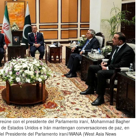
se reúne con el presidente del Parlamento iraní, Mohammad Bagher
s de Estados Unidos e Irán mantengan conversaciones de paz, en
 del Presidente del Parlamento iraní/WANA (West Asia News