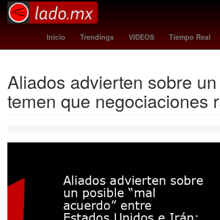
Argentina
Livia Brito
Metrorrey
Agua
Inicio
Trendings
VIDEOS
Tiempo Real
Aliados advierten sobre un
temen que negociaciones rá