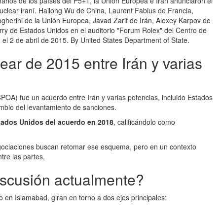
narios de los países del P5+1, la Unión Europea e Irán anunciaron el
clear iraní. Hailong Wu de China, Laurent Fabius de Francia,
gherini de la Unión Europea, Javad Zarif de Irán, Alexey Karpov de
ry de Estados Unidos en el auditorio "Forum Rolex" del Centro de
el 2 de abril de 2015. By United States Department of State.
ar de 2015 entre Irán y varias
POA) fue un acuerdo entre Irán y varias potencias, incluido Estados
ambio del levantamiento de sanciones.
stados Unidos del acuerdo en 2018
, calificándolo como
egociaciones buscan retomar ese esquema, pero en un contexto
re las partes.
iscusión actualmente?
en Islamabad, giran en torno a dos ejes principales: