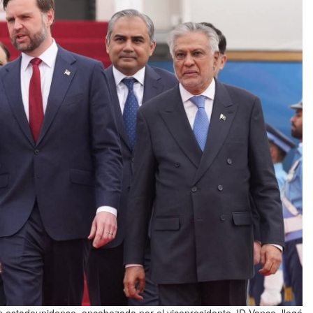
 estadounidense, encabezada por el vicepresidente JD Vance, llegó