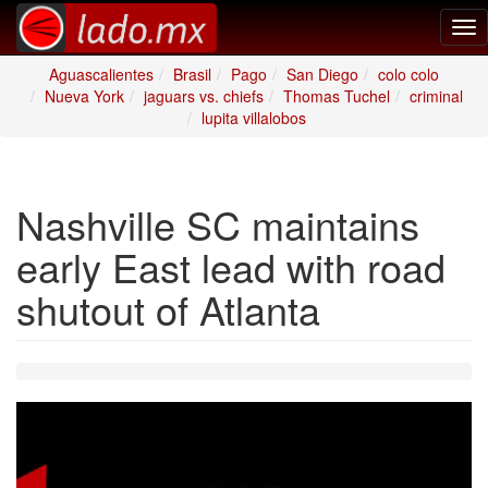
Tog
nav
Aguascalientes
Brasil
Pago
San Diego
colo colo
Nueva York
jaguars vs. chiefs
Thomas Tuchel
criminal
lupita villalobos
Nashville SC maintains
early East lead with road
shutout of Atlanta