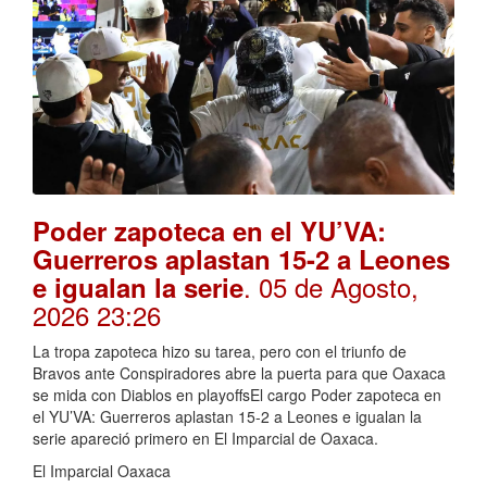
Poder zapoteca en el YU’VA:
Guerreros aplastan 15-2 a Leones
. 05 de Agosto,
e igualan la serie
2026 23:26
La tropa zapoteca hizo su tarea, pero con el triunfo de
Bravos ante Conspiradores abre la puerta para que Oaxaca
se mida con Diablos en playoffsEl cargo Poder zapoteca en
el YU’VA: Guerreros aplastan 15-2 a Leones e igualan la
serie apareció primero en El Imparcial de Oaxaca.
El Imparcial Oaxaca