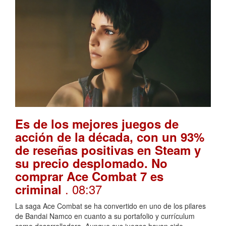
Es de los mejores juegos de
acción de la década, con un 93%
de reseñas positivas en Steam y
su precio desplomado. No
comprar Ace Combat 7 es
. 08:37
criminal
La saga Ace Combat se ha convertido en uno de los pilares
de Bandai Namco en cuanto a su portafolio y currículum
como desarrolladora. Aunque sus juegos hayan sido