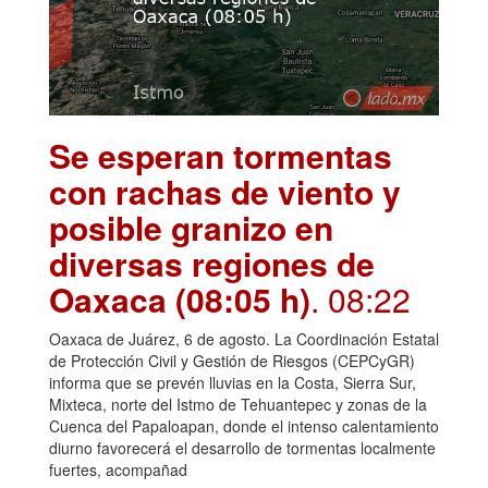
Se esperan tormentas
con rachas de viento y
posible granizo en
diversas regiones de
Oaxaca (08:05 h)
. 08:22
Oaxaca de Juárez, 6 de agosto. La Coordinación Estatal
de Protección Civil y Gestión de Riesgos (CEPCyGR)
informa que se prevén lluvias en la Costa, Sierra Sur,
Mixteca, norte del Istmo de Tehuantepec y zonas de la
Cuenca del Papaloapan, donde el intenso calentamiento
diurno favorecerá el desarrollo de tormentas localmente
fuertes, acompañad