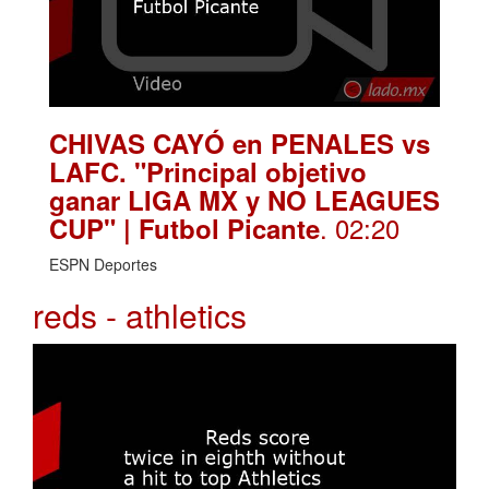
CHIVAS CAYÓ en PENALES vs
LAFC. "Principal objetivo
ganar LIGA MX y NO LEAGUES
. 02:20
CUP" | Futbol Picante
ESPN Deportes
reds - athletics