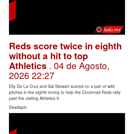
Reds score twice in eighth
without a hit to top
Athletics
. 04 de Agosto,
2026 22:27
Elly De La Cruz and Sal Stewart scored on a pair of wild
pitches in the eighth inning to help the Cincinnati Reds rally
past the visiting Athletics 5-
Deadspin