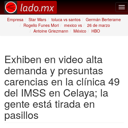
Tog
nav
Empresa
Star Wars
toluca vs santos
Germán Berterame
Rogelio Funes Mori
mexico vs
26 de marzo
Antoine Griezmann
México
HBO
Exhiben en video alta
demanda y presuntas
carencias en la clínica 49
del IMSS en Celaya; la
gente está tirada en
pasillos