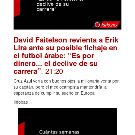
David Faitelson revienta a Erik
Lira ante su posible fichaje en
el futbol árabe: “Es por
dinero... el declive de su
. 21:20
carrera”
Cruz Azul vería con buenos ojos la millonaria venta por
su capitán, pero el mediocampista mantendría la
esperanza de cumplir su sueño en Europa
Infobae