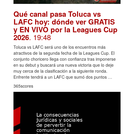
Qué canal pasa Toluca vs
LAFC hoy: dónde ver GRATIS
y EN VIVO por la Leagues Cup
. 19:48
2026
Toluca vs LAFC será uno de los encuentros más
atractivos de la segunda fecha de la Leagues Cup. El
conjunto choricero llega con confianza tras imponerse
en su debut y buscará una nueva victoria que lo deje
muy cerca de la clasificación a la siguiente ronda.
Enfrente tendrá a un LAFC que sumó dos puntos …
365scores