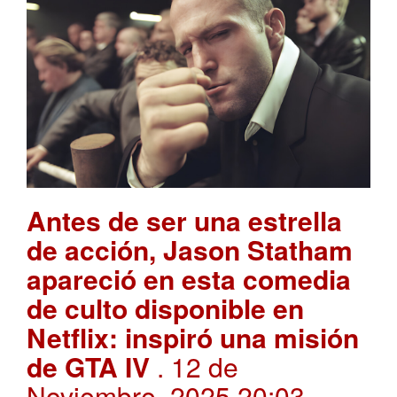
Antes de ser una estrella
de acción, Jason Statham
apareció en esta comedia
de culto disponible en
Netflix: inspiró una misión
de GTA IV
. 12 de
Noviembre, 2025 20:03