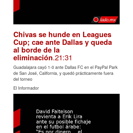
Chivas se hunde en Leagues
Cup; cae ante Dallas y queda
al borde de la
.21:31
eliminación
Guadalajara cayó 1-0 ante Dallas FC en el PayPal Park
de San José, California, y quedó prácticamente fuera
del torneo
El Informador