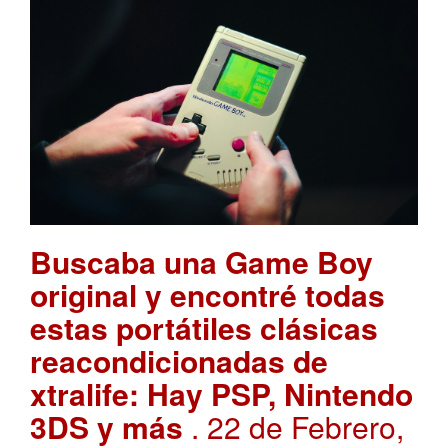
Buscaba una Game Boy
original y encontré todas
estas portátiles clásicas
reacondicionadas de
xtralife: Hay PSP, Nintendo
3DS y más
. 22 de Febrero,