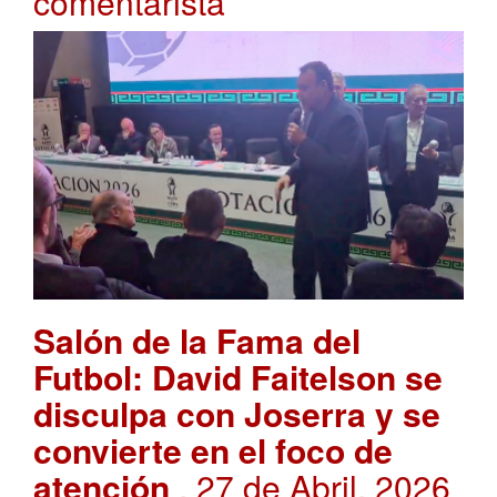
comentarista
Salón de la Fama del
Futbol: David Faitelson se
disculpa con Joserra y se
convierte en el foco de
atención
. 27 de Abril, 2026