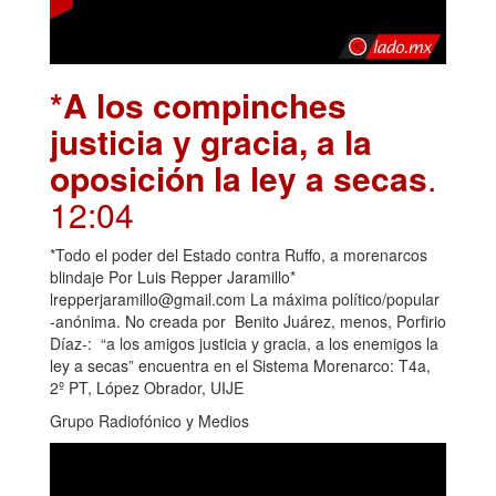
*A los compinches
justicia y gracia, a la
oposición la ley a secas
.
12:04
*Todo el poder del Estado contra Ruffo, a morenarcos
blindaje Por Luis Repper Jaramillo*
lrepperjaramillo@gmail.com La máxima político/popular
-anónima. No creada por Benito Juárez, menos, Porfirio
Díaz-: “a los amigos justicia y gracia, a los enemigos la
ley a secas” encuentra en el Sistema Morenarco: T4a,
2º PT, López Obrador, UIJE
Grupo Radiofónico y Medios