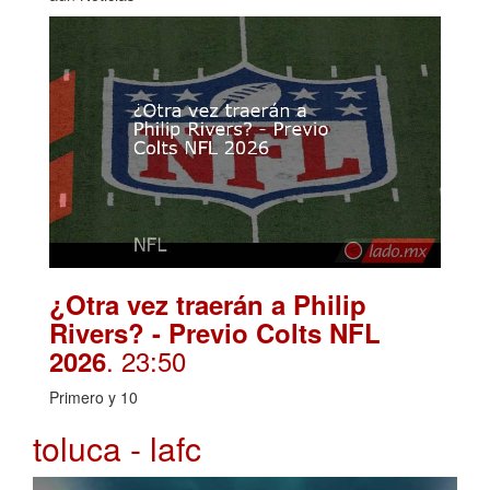
¿Otra vez traerán a Philip
Rivers? - Previo Colts NFL
. 23:50
2026
Primero y 10
toluca - lafc