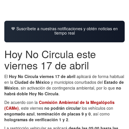
💙 Suscríbete a nuestras notificaciones y obtén noticias en
tiempo real
Hoy No Circula este
viernes 17 de abril
El
Hoy No Circula viernes 17 de abril
aplicará de forma habitual
en la
Ciudad de México
y municipios conurbados del
Estado de
México
, sin activación de contingencia ambiental, por lo que
no
habrá doble Hoy No Circula
.
De acuerdo con la
Comisión Ambiental de la Megalópolis
(CAMe)
, este viernes
no podrán circular
los vehículos con
engomado azul
,
terminación de placas 9 y 0
, así como
hologramas de verificación 1 y 2
.
La restricción vehicular se aplicará
desde las 05:00 hasta las