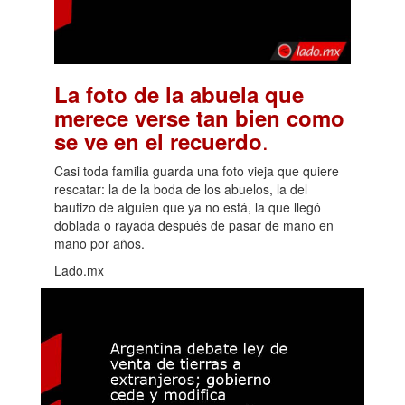
La foto de la abuela que
merece verse tan bien como
.
se ve en el recuerdo
Casi toda familia guarda una foto vieja que quiere
rescatar: la de la boda de los abuelos, la del
bautizo de alguien que ya no está, la que llegó
doblada o rayada después de pasar de mano en
mano por años.
Lado.mx