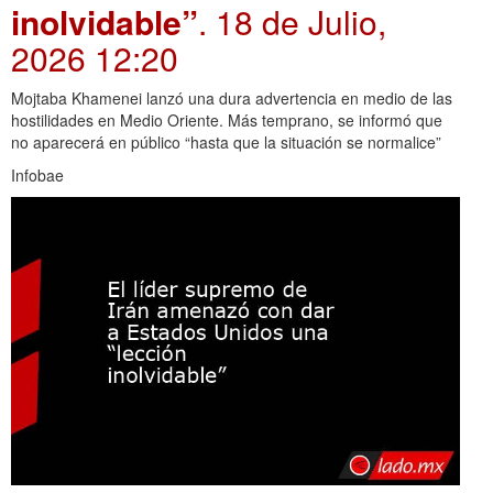
inolvidable”
. 18 de Julio,
2026 12:20
Mojtaba Khamenei lanzó una dura advertencia en medio de las
hostilidades en Medio Oriente. Más temprano, se informó que
no aparecerá en público “hasta que la situación se normalice”
Infobae