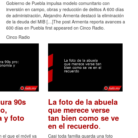
Gobierno de Puebla impulsa modelo comunitario con
inversión en campo, obras y reducción de delitos A 600 días
de administración, Alejandro Armenta destacó la eliminación
de la deuda del MIB […]The post Armenta reporta avances a
600 días en Puebla first appeared on Cinco Radio.
Cinco Radio
ura 90s
La foto de la abuela
o,
que merece verse
 y foto
tan bien como se ve
.
en el recuerdo
el que el móvil ya
Casi toda familia guarda una foto