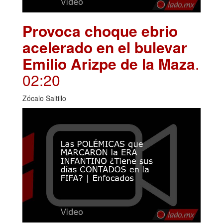
Provoca choque ebrio
acelerado en el bulevar
Emilio Arizpe de la Maza
.
02:20
Zócalo Saltillo