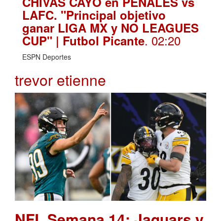
CHIVAS CAYÓ en PENALES vs
LAFC. "Principal objetivo
ganar LIGA MX y NO LEAGUES
. 02:20
CUP" | Futbol Picante
ESPN Deportes
trevor etienne
NFL Semana 14: Jaguars y