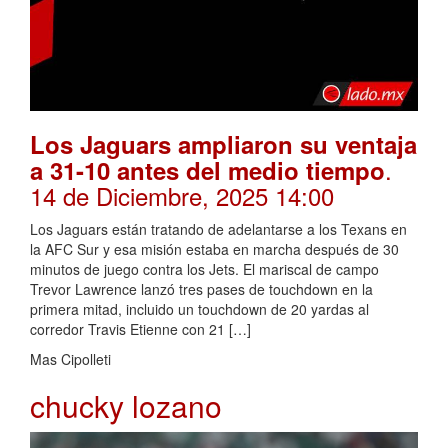
Los Jaguars ampliaron su ventaja
.
a 31-10 antes del medio tiempo
14 de Diciembre, 2025 14:00
Los Jaguars están tratando de adelantarse a los Texans en
la AFC Sur y esa misión estaba en marcha después de 30
minutos de juego contra los Jets. El mariscal de campo
Trevor Lawrence lanzó tres pases de touchdown en la
primera mitad, incluido un touchdown de 20 yardas al
corredor Travis Etienne con 21 […]
Mas Cipolleti
chucky lozano