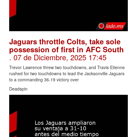
Jaguars throttle Colts, take sole
possession of first in AFC South
. 07 de Diciembre, 2025 17:45
Trevor Lawrence threw two touchdowns, and Travis Etienne
rushed for two touchdowns to lead the Jacksonville Jaguars
to a commanding 36-19 victory over
Deadspin