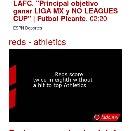
LAFC. "Principal objetivo
ganar LIGA MX y NO LEAGUES
. 02:20
CUP" | Futbol Picante
ESPN Deportes
reds - athletics