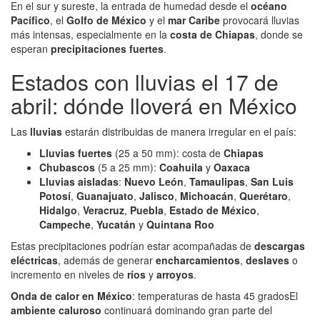
En el sur y sureste, la entrada de humedad desde el
océano
Pacífico
, el
Golfo de México
y el
mar Caribe
provocará lluvias
más intensas, especialmente en la
costa de Chiapas
, donde se
esperan
precipitaciones fuertes
.
Estados con lluvias el 17 de
abril: dónde lloverá en México
Las
lluvias
estarán distribuidas de manera irregular en el país:
Lluvias fuertes
(25 a 50 mm): costa de
Chiapas
Chubascos
(5 a 25 mm):
Coahuila
y
Oaxaca
Lluvias aisladas
:
Nuevo León
,
Tamaulipas
,
San Luis
Potosí
,
Guanajuato
,
Jalisco
,
Michoacán
,
Querétaro
,
Hidalgo
,
Veracruz
,
Puebla
,
Estado de México
,
Campeche
,
Yucatán
y
Quintana Roo
Estas precipitaciones podrían estar acompañadas de
descargas
eléctricas
, además de generar
encharcamientos
,
deslaves
o
incremento en niveles de
ríos
y
arroyos
.
Onda de calor en México
: temperaturas de hasta 45 gradosEl
ambiente caluroso
continuará dominando gran parte del