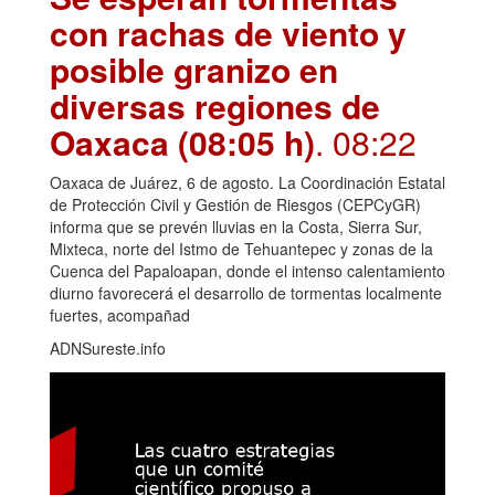
con rachas de viento y
posible granizo en
diversas regiones de
Oaxaca (08:05 h)
. 08:22
Oaxaca de Juárez, 6 de agosto. La Coordinación Estatal
de Protección Civil y Gestión de Riesgos (CEPCyGR)
informa que se prevén lluvias en la Costa, Sierra Sur,
Mixteca, norte del Istmo de Tehuantepec y zonas de la
Cuenca del Papaloapan, donde el intenso calentamiento
diurno favorecerá el desarrollo de tormentas localmente
fuertes, acompañad
ADNSureste.info