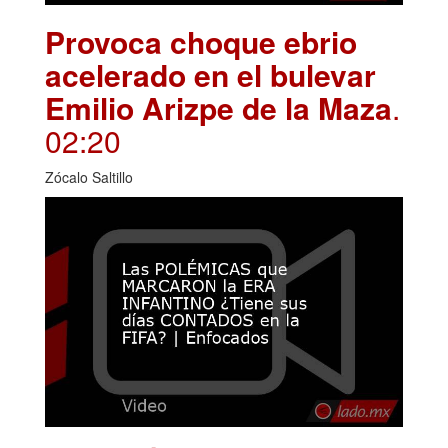
Provoca choque ebrio
acelerado en el bulevar
Emilio Arizpe de la Maza
.
02:20
Zócalo Saltillo