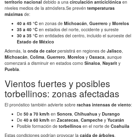
territorio nacional
debido a una
circulación anticiclónica
en
niveles medios de la atmósfera.Se prevén
temperaturas
máximas
de:
40 a 45 °C
en zonas de
Michoacán
,
Guerrero
y
Morelos
35 a 40 °C
en estados del norte, occidente y sureste
30 a 35 °C
en entidades del centro, incluido el suroeste del
Estado de México
Además, la
onda de calor
persistirá en regiones de
Jalisco
,
Michoacán
,
Colima
,
Guerrero
,
Morelos
y
Oaxaca
, aunque
comenzará a disminuir en estados como
Sinaloa
,
Nayarit
y
Puebla
.
Vientos fuertes y posibles
torbellinos: zonas afectadas
El pronóstico también advierte sobre
rachas intensas de viento
:
De
50 a 70 km/h
en
Sonora
,
Chihuahua
y
Durango
De
40 a 60 km/h
en
Zacatecas
,
Campeche
y
Yucatán
Posible formación de
torbellinos
en el norte de
Coahuila
Estas condiciones podrían provocar la
caída de árboles
,