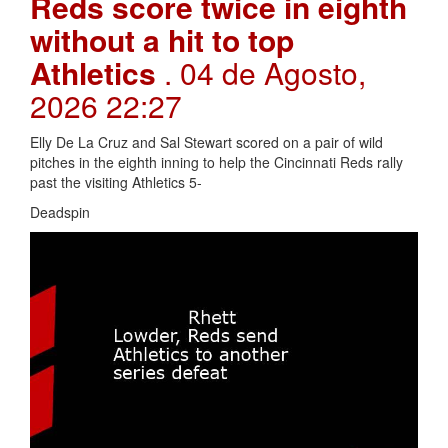
Reds score twice in eighth
without a hit to top
Athletics
. 04 de Agosto,
2026 22:27
Elly De La Cruz and Sal Stewart scored on a pair of wild
pitches in the eighth inning to help the Cincinnati Reds rally
past the visiting Athletics 5-
Deadspin