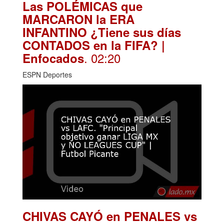
Las POLÉMICAS que
MARCARON la ERA
INFANTINO ¿Tiene sus días
CONTADOS en la FIFA? |
. 02:20
Enfocados
ESPN Deportes
CHIVAS CAYÓ en PENALES vs