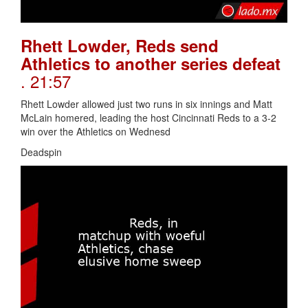
Rhett Lowder, Reds send
Athletics to another series defeat
. 21:57
Rhett Lowder allowed just two runs in six innings and Matt
McLain homered, leading the host Cincinnati Reds to a 3-2
win over the Athletics on Wednesd
Deadspin