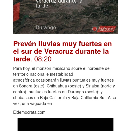
Prevén lluvias muy fuertes en
el sur de Veracruz durante la
. 08:20
tarde
Para hoy, el monzón mexicano sobre el noroeste del
territorio nacional e inestabilidad
atmosférica ocasionarán lluvias puntuales muy fuertes
en Sonora (este), Chihuahua (oeste) y Sinaloa (norte y
centro); puntuales fuertes en Durango (oeste); y
chubascos en Baja California y Baja California Sur. A su
vez, una vaguada en
Eldemocrata.com