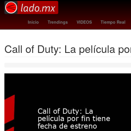
San Diego
China
España
Inicio
Trendings
VIDEOS
Tiempo Real
Call of Duty: La película po