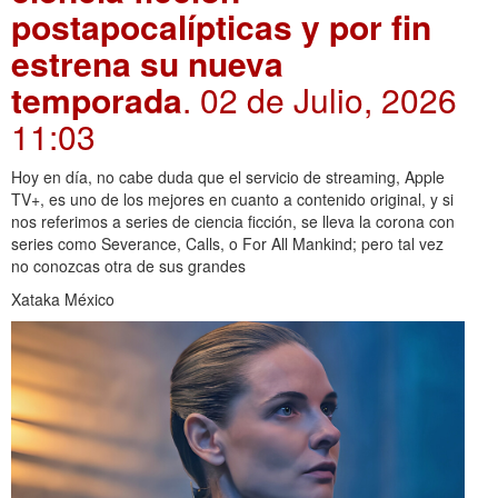
postapocalípticas y por fin
estrena su nueva
temporada
. 02 de Julio, 2026
11:03
Hoy en día, no cabe duda que el servicio de streaming, Apple
TV+, es uno de los mejores en cuanto a contenido original, y si
nos referimos a series de ciencia ficción, se lleva la corona con
series como Severance, Calls, o For All Mankind; pero tal vez
no conozcas otra de sus grandes
Xataka México