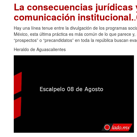
La consecuencias jurídicas y
comunicación institucional.
Hay una línea tenue entre la divulgación de los programas soci
México, esta última práctica es más común de lo que parece y, a
“prospectos” o “precandidatos” en toda la república buscan eva
Heraldo de Aguascalientes