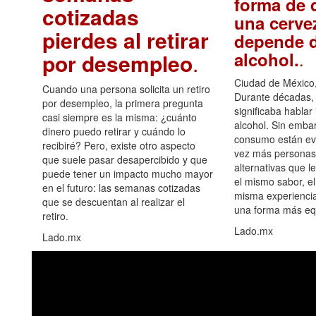
forma de d
cotizadas
una cerve
pierdes al retirar
depende d
.
alcohol.
por desempleo
.
Ciudad de México,
Cuando una persona solicita un retiro
Durante décadas, 
por desempleo, la primera pregunta
significaba hablar
casi siempre es la misma: ¿cuánto
alcohol. Sin embar
dinero puedo retirar y cuándo lo
consumo están ev
recibiré? Pero, existe otro aspecto
vez más personas
que suele pasar desapercibido y que
alternativas que l
puede tener un impacto mucho mayor
el mismo sabor, el
en el futuro: las semanas cotizadas
misma experiencia
que se descuentan al realizar el
una forma más equ
retiro.
Lado.mx
Lado.mx