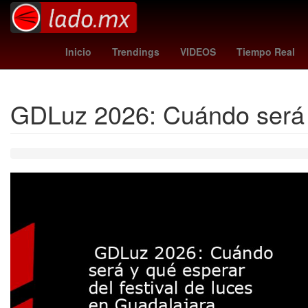
Belinda
yankees - braves
Moneda
Inicio
Trendings
VIDEOS
Tiempo Real
GDLuz 2026: Cuándo será y