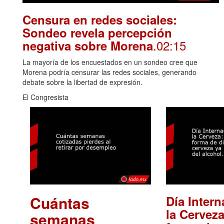
Censura en redes sociales:
Sondeo revela percepción
.02:15
negativa sobre Morena
La mayoría de los encuestados en un sondeo cree que
Morena podría censurar las redes sociales, generando
debate sobre la libertad de expresión.
El Congresista
Cuántas
Día Intern
la Cerveza
semanas