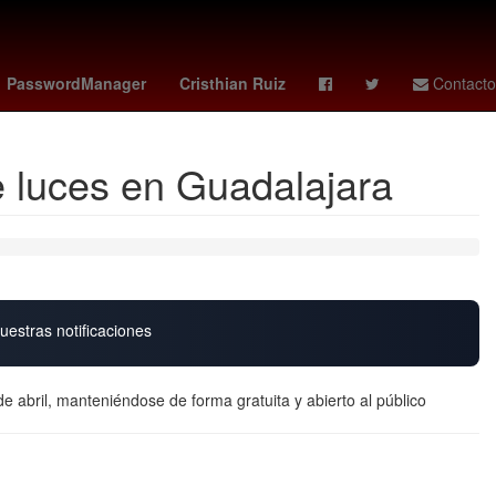
Jorge Messi
Cynthia Klitbo
Lluvias
PasswordManager
Cristhian Ruiz
Contacto
e luces en Guadalajara
uestras notificaciones
de abril, manteniéndose de forma gratuita y abierto al público