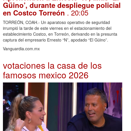
Güino’, durante despliegue policial
. 20:05
en Costco Torreón
TORREÓN, COAH.- Un aparatoso operativo de seguridad
irrumpió la tarde de este viernes en el estacionamiento del
establecimiento Costco, en Torreón, derivando en la presunta
captura del empresario Ernesto “N”, apodado “El Güino”.
Vanguardia.com.mx
votaciones la casa de los
famosos mexico 2026