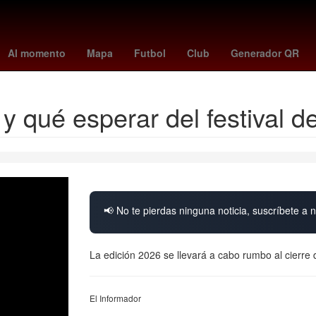
Estados Unidos
Epic Games
Carlos Slim
sparta vs groningen
Al momento
Mapa
Futbol
Club
Generador QR
 qué esperar del festival d
📢 No te pierdas ninguna noticia, suscríbete a n
La edición 2026 se llevará a cabo rumbo al cierre 
El Informador