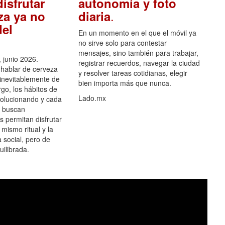
isfrutar
autonomía y foto
.
za ya no
diaria
el
En un momento en el que el móvil ya
no sirve solo para contestar
mensajes, sino también para trabajar,
 junio 2026.-
registrar recuerdos, navegar la ciudad
hablar de cerveza
y resolver tareas cotidianas, elegir
 inevitablemente de
bien importa más que nunca.
go, los hábitos de
Lado.mx
olucionando y cada
 buscan
es permitan disfrutar
 mismo ritual y la
 social, pero de
ilibrada.