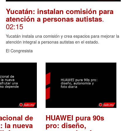
Yucatán: instalan comisión para
.
atención a personas autistas
02:15
Yucatán instala una comisión y crea espacios para mejorar la
atención integral a personas autistas en el estado.
El Congresista
acional de
HUAWEI pura 90s
: la nueva
pro: diseño,