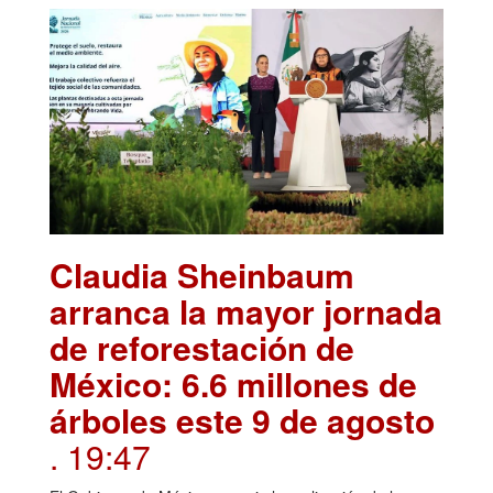
Claudia Sheinbaum
arranca la mayor jornada
de reforestación de
México: 6.6 millones de
árboles este 9 de agosto
. 19:47