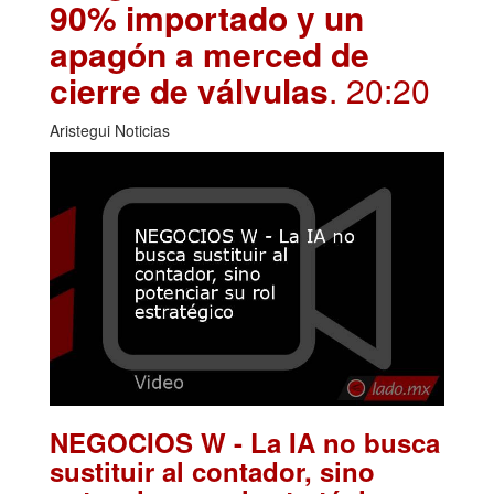
90% importado y un
apagón a merced de
cierre de válvulas
. 20:20
Aristegui Noticias
NEGOCIOS W - La IA no busca
sustituir al contador, sino