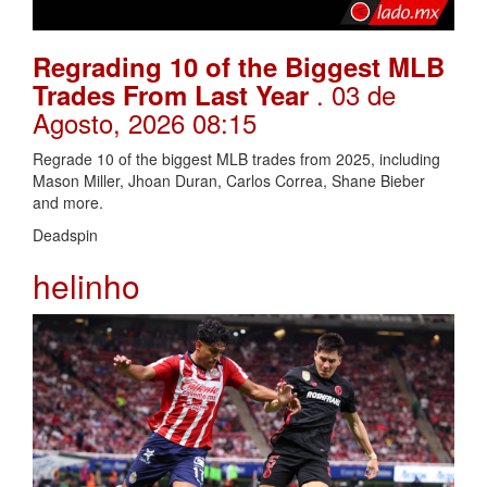
Regrading 10 of the Biggest MLB
. 03 de
Trades From Last Year
Agosto, 2026 08:15
Regrade 10 of the biggest MLB trades from 2025, including
Mason Miller, Jhoan Duran, Carlos Correa, Shane Bieber
and more.
Deadspin
helinho