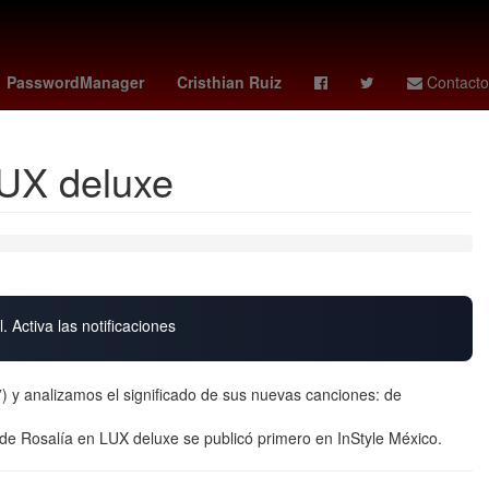
ense
Argentina
Gobierno
patricia dávila unam
PasswordManager
Cristhian Ruiz
Contacto
LUX deluxe
. Activa las notificaciones
) y analizamos el significado de sus nuevas canciones: de
 de Rosalía en LUX deluxe se publicó primero en InStyle México.