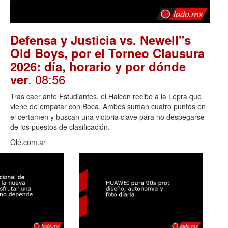
Defensa y Justicia vs. Newell"s
Old Boys, por el Torneo Clausura
2026: día, horario y por dónde
. 08:56
ver
Tras caer ante Estudiantes, el Halcón recibe a la Lepra que
viene de empatar con Boca. Ambos suman cuatro puntos en
el certamen y buscan una victoria clave para no despegarse
de los puestos de clasificación.
Olé.com.ar