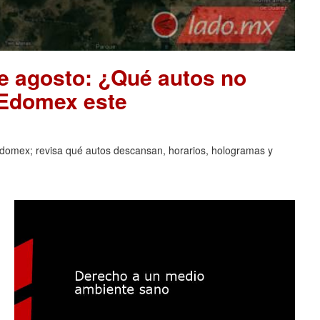
de agosto: ¿Qué autos no
 Edomex este
domex; revisa qué autos descansan, horarios, hologramas y