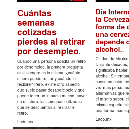
Cuántas
Día Intern
la Cerveza
semanas
forma de d
cotizadas
una cerve
pierdes al retirar
depende d
.
alcohol.
por desempleo
.
Ciudad de México,
Cuando una persona solicita un retiro
Durante décadas, 
por desempleo, la primera pregunta
significaba hablar
casi siempre es la misma: ¿cuánto
alcohol. Sin embar
dinero puedo retirar y cuándo lo
consumo están ev
recibiré? Pero, existe otro aspecto
vez más personas
que suele pasar desapercibido y que
alternativas que l
puede tener un impacto mucho mayor
el mismo sabor, el
en el futuro: las semanas cotizadas
misma experiencia
que se descuentan al realizar el
una forma más equ
retiro.
Lado.mx
Lado.mx