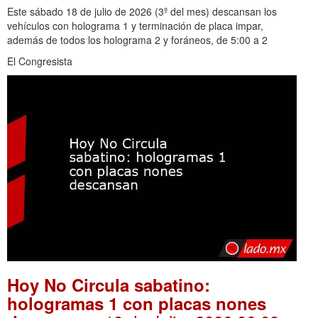
Este sábado 18 de julio de 2026 (3º del mes) descansan los
vehículos con holograma 1 y terminación de placa impar,
además de todos los holograma 2 y foráneos, de 5:00 a 2
El Congresista
Hoy No Circula sabatino:
hologramas 1 con placas nones