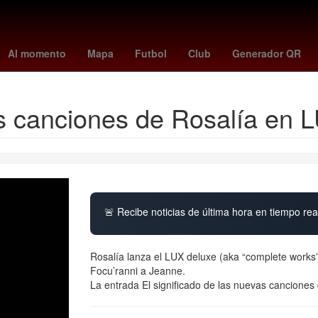
terame
Rogelio Funes Mori
mexico vs
Pago
Dólar estadounid
Al momento
Mapa
Futbol
Club
Generador QR
as canciones de Rosalía en 
🚨 Recibe noticias de última hora en tiempo real
Rosalía lanza el LUX deluxe (aka “complete works”
Focu’ranni a Jeanne.
La entrada El significado de las nuevas canciones