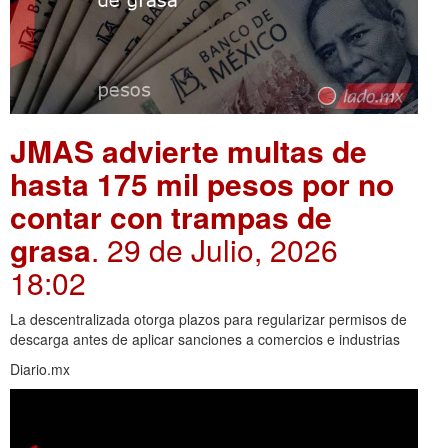
JMAS advierte multas de
hasta 175 mil pesos por no
contar con trampas de
grasa
. 29 de Julio, 2026
18:02
La descentralizada otorga plazos para regularizar permisos de
descarga antes de aplicar sanciones a comercios e industrias
Diario.mx