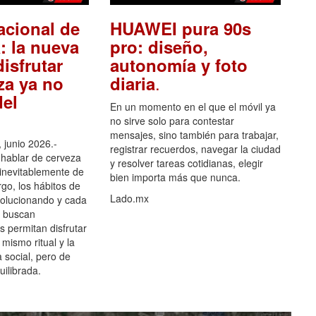
acional de
HUAWEI pura 90s
: la nueva
pro: diseño,
isfrutar
autonomía y foto
.
za ya no
diaria
el
En un momento en el que el móvil ya
no sirve solo para contestar
mensajes, sino también para trabajar,
 junio 2026.-
registrar recuerdos, navegar la ciudad
hablar de cerveza
y resolver tareas cotidianas, elegir
 inevitablemente de
bien importa más que nunca.
go, los hábitos de
Lado.mx
olucionando y cada
 buscan
es permitan disfrutar
 mismo ritual y la
 social, pero de
ilibrada.