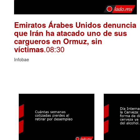
Emiratos Árabes Unidos denuncia
que Irán ha atacado uno de sus
cargueros en Ormuz, sin
.08:30
víctimas
Infobae