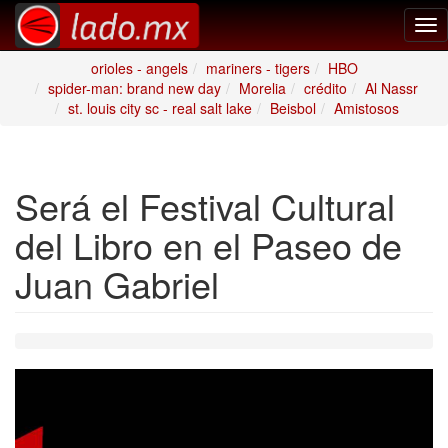
Tog
nav
orioles - angels
mariners - tigers
HBO
spider-man: brand new day
Morelia
crédito
Al Nassr
st. louis city sc - real salt lake
Beisbol
Amistosos
Será el Festival Cultural
del Libro en el Paseo de
Juan Gabriel