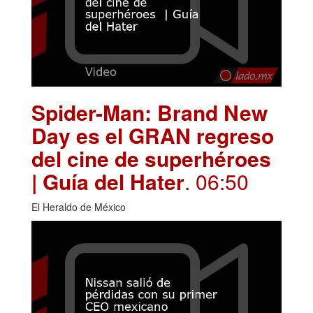
Spider-Man: Brand New
Day es el GRAN regreso
del cine de superhéroes
| Guía del Hater
. 06:50
El Heraldo de México