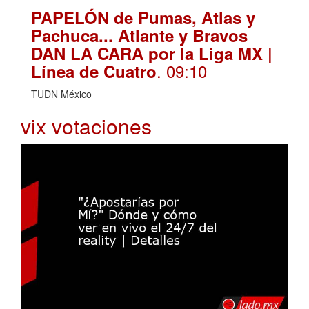
PAPELÓN de Pumas, Atlas y
Pachuca... Atlante y Bravos
DAN LA CARA por la Liga MX |
. 09:10
Línea de Cuatro
TUDN México
vix votaciones