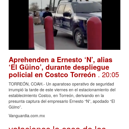
Aprehenden a Ernesto ‘N’, alias
‘El Güino’, durante despliegue
. 20:05
policial en Costco Torreón
TORREÓN, COAH.- Un aparatoso operativo de seguridad
irrumpió la tarde de este viernes en el estacionamiento del
establecimiento Costco, en Torreón, derivando en la
presunta captura del empresario Ernesto “N”, apodado “El
Güino”.
Vanguardia.com.mx
votaciones la casa de los