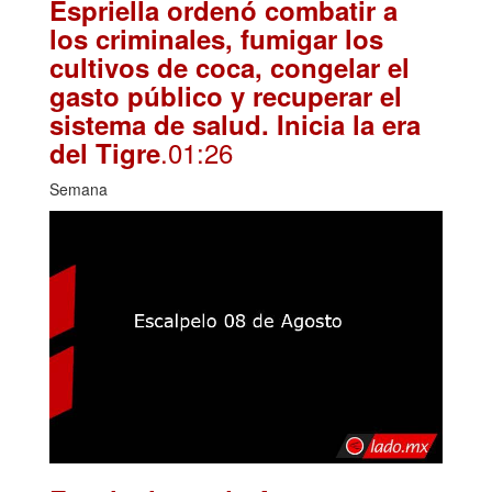
Espriella ordenó combatir a
los criminales, fumigar los
cultivos de coca, congelar el
gasto público y recuperar el
sistema de salud. Inicia la era
.01:26
del Tigre
Semana