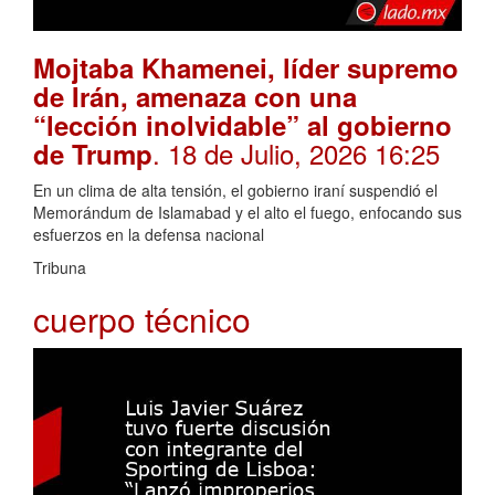
Mojtaba Khamenei, líder supremo
de Irán, amenaza con una
“lección inolvidable” al gobierno
. 18 de Julio, 2026 16:25
de Trump
En un clima de alta tensión, el gobierno iraní suspendió el
Memorándum de Islamabad y el alto el fuego, enfocando sus
esfuerzos en la defensa nacional
Tribuna
cuerpo técnico