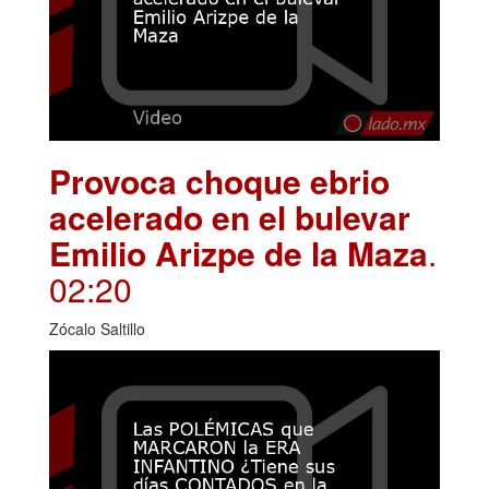
Provoca choque ebrio
acelerado en el bulevar
Emilio Arizpe de la Maza
.
02:20
Zócalo Saltillo