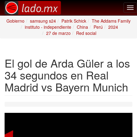
Tog
nav
Gobierno
samsung s24
Patrik Schick
The Addams Family
instituto - independiente
China
Perú
2024
27 de marzo
Red social
El gol de Arda Güler a los
34 segundos en Real
Madrid vs Bayern Munich