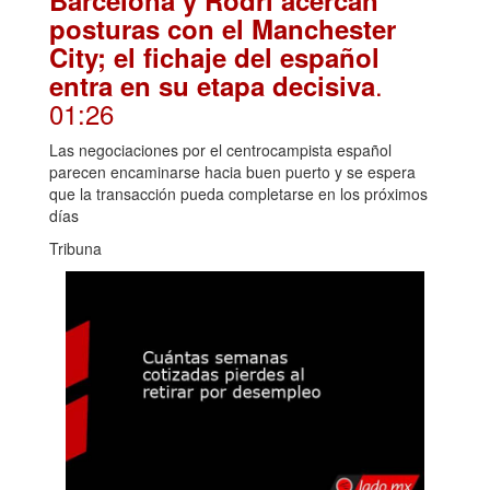
Barcelona y Rodri acercan
posturas con el Manchester
City; el fichaje del español
.
entra en su etapa decisiva
01:26
Las negociaciones por el centrocampista español
parecen encaminarse hacia buen puerto y se espera
que la transacción pueda completarse en los próximos
días
Tribuna