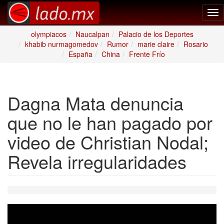
Tog
nav
olympiacos
Naucalpan
Palacio de los Deportes
khabib nurmagomedov
Rumor
marie claire
Rosario
España
China
Frente Frío
Dagna Mata denuncia
que no le han pagado por
video de Christian Nodal;
Revela irregularidades