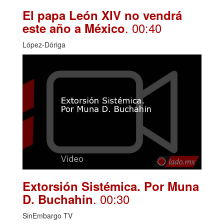
El papa León XIV no vendrá
. 00:40
este año a México
López-Dóriga
Extorsión Sistémica. Por Muna
. 00:30
D. Buchahin
SinEmbargo TV