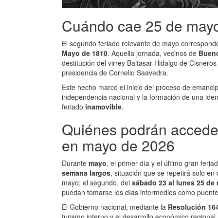
Cuándo cae 25 de may
El segundo feriado relevante de mayo correspond
Mayo de 1810
. Aquella jornada, vecinos de
Bueno
destitución del virrey Baltasar Hidalgo de Cisneros
presidencia de Cornelio Saavedra.
Este hecho marcó el inicio del proceso de emanci
independencia nacional y la formación de una iden
feriado
inamovible
.
Quiénes podrán acceder
en mayo de 2026
Durante
mayo
, el primer día y el último gran feri
semana largos
, situación que se repetirá solo en
mayo; el segundo, del
sábado 23 al lunes 25 de
puedan tomarse los días intermedios como puente, f
El Gobierno nacional, mediante la
Resolución 16
turismo interno y el desarrollo económico regional