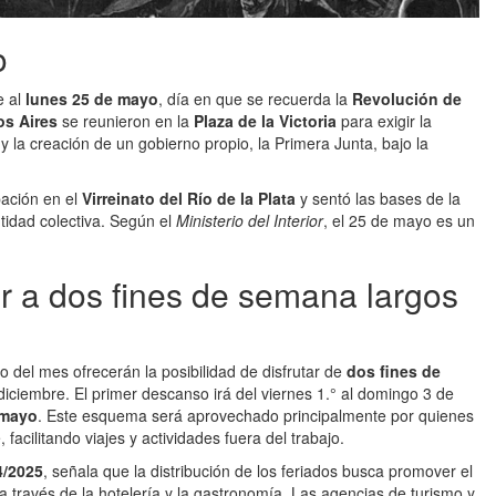
o
e al
lunes 25 de mayo
, día en que se recuerda la
Revolución de
s Aires
se reunieron en la
Plaza de la Victoria
para exigir la
 y la creación de un gobierno propio, la Primera Junta, bajo la
pación en el
Virreinato del Río de la Plata
y sentó las bases de la
tidad colectiva. Según el
Ministerio del Interior
, el 25 de mayo es un
 a dos fines de semana largos
ado del mes ofrecerán la posibilidad de disfrutar de
dos fines de
 diciembre. El primer descanso irá del viernes 1.° al domingo 3 de
 mayo
. Este esquema será aprovechado principalmente por quienes
acilitando viajes y actividades fuera del trabajo.
4/2025
, señala que la distribución de los feriados busca promover el
 a través de la hotelería y la gastronomía. Las agencias de turismo y