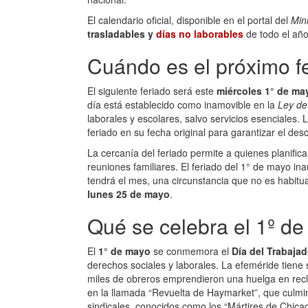
El calendario oficial, disponible en el portal del
Mini
trasladables y
días no laborables
de todo el año
Cuándo es el próximo f
El siguiente feriado será este
miércoles 1° de ma
día está establecido como inamovible en la
Ley de
laborales y escolares, salvo servicios esenciales. 
feriado en su fecha original para garantizar el de
La cercanía del feriado permite a quienes planific
reuniones familiares. El feriado del 1° de mayo i
tendrá el mes, una circunstancia que no es habitu
lunes 25 de mayo
.
Qué se celebra el 1º d
El
1° de mayo
se conmemora el
Día del Trabajad
derechos sociales y laborales. La efeméride tiene
miles de obreros emprendieron una huelga en recl
en la llamada “Revuelta de Haymarket”, que culminó
sindicales, conocidos como los “Mártires de Chica