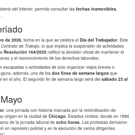
sterio del Interior
, permite consultar las
fechas inamovibles,
.
eriado
yo de 2026
, fecha en la que se celebra el
Día del Trabajador
. Este
 Contrato de Trabajo
, lo que implica la suspensión de actividades
La
Resolución 164/2025
ratificó la decisión oficial de mantener el
scanso y el reconocimiento de los derechos laborales.
an escapadas o actividades de ocio organizar viajes breves o
naugura, además, uno de los
dos fines de semana largos
que
al en el año. El segundo fin de semana largo será del
sábado 23 al
e Mayo
or
, una jornada con historia marcada por la reivindicación de
 su origen en la ciudad de
Chicago
, Estados Unidos, donde en 1886
amo de la jornada laboral de
ocho horas
. Las protestas derivaron
 en represión policial y en la ejecución de varios dirigentes
go”.