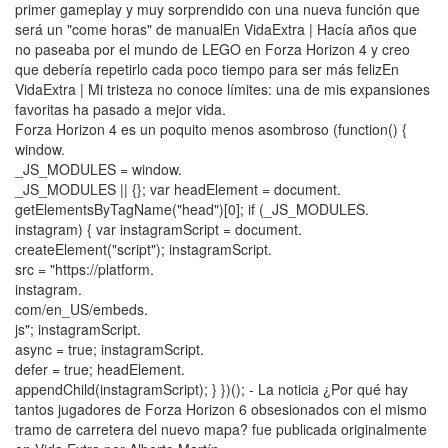
primer gameplay y muy sorprendido con una nueva función que
será un "come horas" de manualEn VidaExtra | Hacía años que
no paseaba por el mundo de LEGO en Forza Horizon 4 y creo
que debería repetirlo cada poco tiempo para ser más felizEn
VidaExtra | Mi tristeza no conoce límites: una de mis expansiones
favoritas ha pasado a mejor vida.
Forza Horizon 4 es un poquito menos asombroso (function() {
window.
_JS_MODULES = window.
_JS_MODULES || {}; var headElement = document.
getElementsByTagName("head")[0]; if (_JS_MODULES.
instagram) { var instagramScript = document.
createElement("script"); instagramScript.
src = "https://platform.
instagram.
com/en_US/embeds.
js"; instagramScript.
async = true; instagramScript.
defer = true; headElement.
appendChild(instagramScript); } })(); - La noticia ¿Por qué hay
tantos jugadores de Forza Horizon 6 obsesionados con el mismo
tramo de carretera del nuevo mapa? fue publicada originalmente