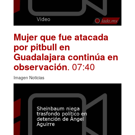
Mujer que fue atacada
por pitbull en
Guadalajara continúa en
observación
. 07:40
Imagen Noticias