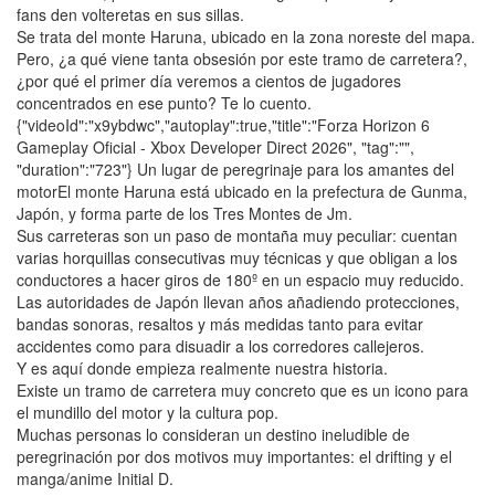
fans den volteretas en sus sillas.
Se trata del monte Haruna, ubicado en la zona noreste del mapa.
Pero, ¿a qué viene tanta obsesión por este tramo de carretera?,
¿por qué el primer día veremos a cientos de jugadores
concentrados en ese punto? Te lo cuento.
{"videoId":"x9ybdwc","autoplay":true,"title":"Forza Horizon 6
Gameplay Oficial - Xbox Developer Direct 2026", "tag":"",
"duration":"723"} Un lugar de peregrinaje para los amantes del
motorEl monte Haruna está ubicado en la prefectura de Gunma,
Japón, y forma parte de los Tres Montes de Jm.
Sus carreteras son un paso de montaña muy peculiar: cuentan
varias horquillas consecutivas muy técnicas y que obligan a los
conductores a hacer giros de 180º en un espacio muy reducido.
Las autoridades de Japón llevan años añadiendo protecciones,
bandas sonoras, resaltos y más medidas tanto para evitar
accidentes como para disuadir a los corredores callejeros.
Y es aquí donde empieza realmente nuestra historia.
Existe un tramo de carretera muy concreto que es un icono para
el mundillo del motor y la cultura pop.
Muchas personas lo consideran un destino ineludible de
peregrinación por dos motivos muy importantes: el drifting y el
manga/anime Initial D.