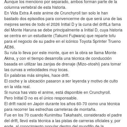
Aunque los menciono por separado, ambos forman parte de la
columna vertebral de esta historia.
En Vida Extra A este anime de Crunchyroll tan solo le han
bastado dos episodios para convencerme de que será una de las
mejores series de todo el 2026 Initial D y la cuna del driftLa fama
del Monte Haruna se debe principalmente a Initial D, cuya historia
se centra en un estudiante (Takumi Fujiwara) que reparte tofu
para el negocio de su padre en el icónico Toyota Sprinter Trueno
AE86.
Su ruta lo lleva por este monte, que en la obra se llama Monte
Akina, y con el tiempo desarrolla una técnica de conducción
basada en utilizar las zanjas de drenaje (Mizo-otoshi) para tomar
las curvas a velocidades muy locas.
En palabras más simples, hace drift.
El coche y la ubicación pasaron a ser leyenda y motivo de culto
en la vida real.
Si nunca has visto el anime, está disponible en Crunchyroll.
Pero Initial D no es el único responsable.
El drift nació en Japón durante los años 60-70 como una técnica
para recorrer las estrechas carreteras de montaña.
Fue en los 70 cuando Kunimitsu Takahashi, considerado el padre
del drift, llevó esta técnica a las pistas de carreras oficiales y, por
ende, al conocimiento popular dentro del mundillo de la