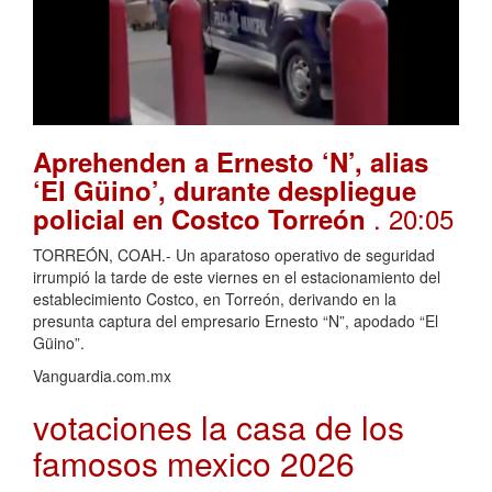
Aprehenden a Ernesto ‘N’, alias
‘El Güino’, durante despliegue
. 20:05
policial en Costco Torreón
TORREÓN, COAH.- Un aparatoso operativo de seguridad
irrumpió la tarde de este viernes en el estacionamiento del
establecimiento Costco, en Torreón, derivando en la
presunta captura del empresario Ernesto “N”, apodado “El
Güino”.
Vanguardia.com.mx
votaciones la casa de los
famosos mexico 2026