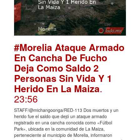
#Morelia Ataque Armado
En Cancha De Fucho
Deja Como Saldo 2
Personas Sin Vida Y 1
Herido En La Maiza
.
23:56
STAFF/@michangoonga/RED-113 Dos muertos y un
herido fue el saldo que dejó un ataque armado
registrado en una cancha conocida como «Fútbol
Park», ubicada en la comunidad de La Maiza,
perteneciente al municipio de Morelia, informaron