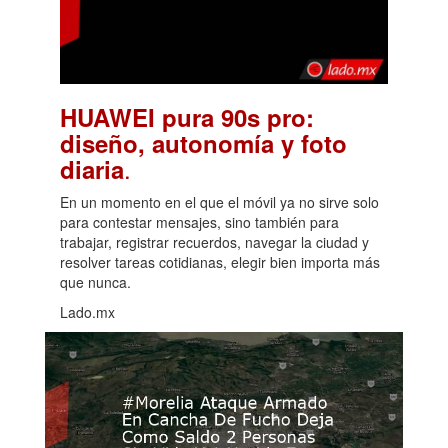
HUAWEI pura 90s pro:
diseño, autonomía y foto
.
diaria
En un momento en el que el móvil ya no sirve solo
para contestar mensajes, sino también para
trabajar, registrar recuerdos, navegar la ciudad y
resolver tareas cotidianas, elegir bien importa más
que nunca.
Lado.mx