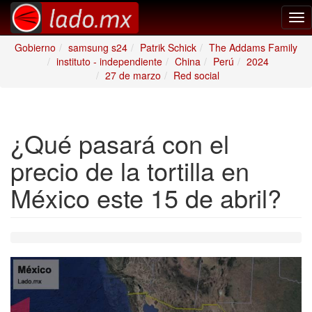
Tog
nav
Gobierno
samsung s24
Patrik Schick
The Addams Family
instituto - independiente
China
Perú
2024
27 de marzo
Red social
¿Qué pasará con el
precio de la tortilla en
México este 15 de abril?