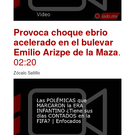
Provoca choque ebrio
acelerado en el bulevar
Emilio Arizpe de la Maza
.
02:20
Zócalo Saltillo