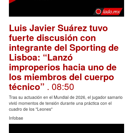
Luis Javier Suárez tuvo
fuerte discusión con
integrante del Sporting de
Lisboa: “Lanzó
improperios hacia uno de
los miembros del cuerpo
técnico”
. 08:50
Tras su actuación en el Mundial de 2026, el jugador samario
vivió momentos de tensión durante una práctica con el
cuadro de los "Leones"
Infobae