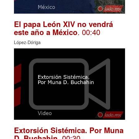
El papa León XIV no vendrá
. 00:40
este año a México
López-Dóriga
Extorsión Sistémica. Por Muna
. 00:30
D. Buchahin