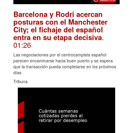
Barcelona y Rodri acercan
posturas con el Manchester
City; el fichaje del español
.
entra en su etapa decisiva
01:26
Las negociaciones por el centrocampista español
parecen encaminarse hacia buen puerto y se espera
que la transacción pueda completarse en los próximos
días
Tribuna