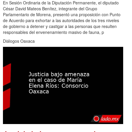
En Sesión Ordinaria de la Diputación Permanente, el diputado
César David Mateos Benítez, integrante del Grupo
Parlamentario de Morena, presentó una proposición con Punto
de Acuerdo para exhortar a las autoridades de los tres niveles
de gobierno a detener y castigar a las personas que resulten
responsables del envenenamiento masivo de fauna, p
Diálogos Oaxaca