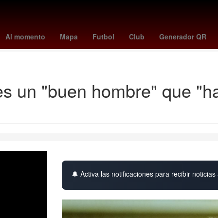
elme
Club Atlético Boca Juniors
Karate Kid
Fiscalía General de 
Al momento
Mapa
Futbol
Club
Generador QR
Bolsa de Londres
s un "buen hombre" que "ha
🔔 Activa las notificaciones para recibir noticias 