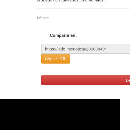
Infobae
Compartir en:
Copiar URL
Le