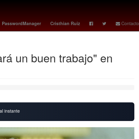
Justicia del Estado de Zacatecas
Voleibol
Medicina
Tienda
PasswordManager
Cristhian Ruiz
Contacto
rá un buen trabajo" en
al instante