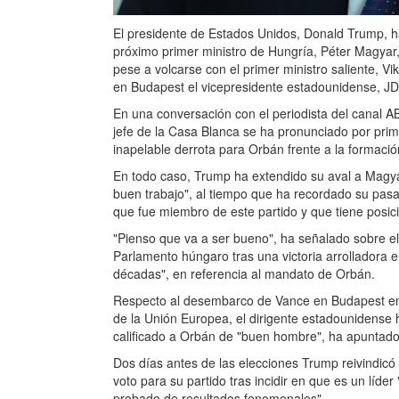
El presidente de Estados Unidos, Donald Trump, h
próximo primer ministro de Hungría, Péter Magyar,
pese a volcarse con el primer ministro saliente, V
en Budapest el vicepresidente estadounidense, J
En una conversación con el periodista del canal 
jefe de la Casa Blanca se ha pronunciado por pri
inapelable derrota para Orbán frente a la formaci
En todo caso, Trump ha extendido su aval a Magy
buen trabajo", al tiempo que ha recordado su pasa
que fue miembro de este partido y que tiene posic
"Pienso que va a ser bueno", ha señalado sobre el l
Parlamento húngaro tras una victoria arrolladora 
décadas", en referencia al mandato de Orbán.
Respecto al desembarco de Vance en Budapest en
de la Unión Europea, el dirigente estadounidense 
calificado a Orbán de "buen hombre", ha apuntado
Dos días antes de las elecciones Trump reivindicó
voto para su partido tras incidir en que es un líd
probado de resultados fenomenales".