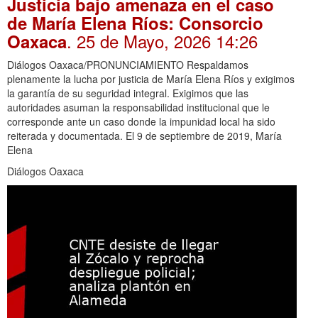
Justicia bajo amenaza en el caso
de María Elena Ríos: Consorcio
. 25 de Mayo, 2026 14:26
Oaxaca
Diálogos Oaxaca/PRONUNCIAMIENTO Respaldamos
plenamente la lucha por justicia de María Elena Ríos y exigimos
la garantía de su seguridad integral. Exigimos que las
autoridades asuman la responsabilidad institucional que le
corresponde ante un caso donde la impunidad local ha sido
reiterada y documentada. El 9 de septiembre de 2019, María
Elena
Diálogos Oaxaca