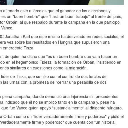
a afirmado este miércoles que el ganador de las elecciones y
 es un "buen hombre" que "hará un buen trabajo" al frente del país,
iktor Orbán, al que respaldó durante la campaña en la que participó
D Vance.
ABC Jonathan Karl que este mismo ha desvelado en redes sociales, el
mera vez sobre los resultados en Hungría que supusieron una
ón emergente Tisza.
ar, de quien ha dicho que "es un buen hombre que va a hacer un
do en el hegemónico Fidesz, la formación de Orbán, insistiendo en
iones similares en cuestiones como la migración.
íder de Tisza, que se hizo con el control de dos tercios del
en las urnas con la promesa de "cerrar una pesadilla de dos
 plena campaña, donde denunció una injerencia sin precedentes
ha indicado que él no se implicó tanto en la campaña y, pese ha
 que fue Vance quien apoyó "sustancialmente" al dirigente húngaro.
 a Orbán como un "líder verdaderamente firme y poderoso" y pidió el
er "verdaderamente firme y poderoso" que cuenta con "un historial