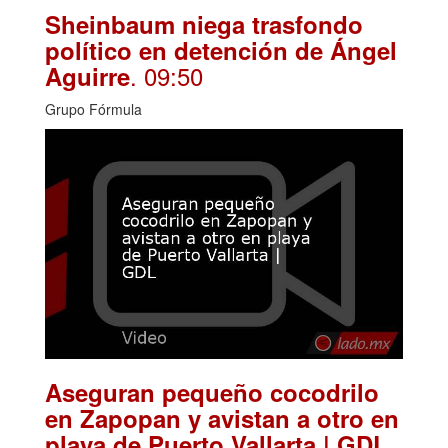
Sheinbaum niega trasfondo
político en detención de Ángel
. 09:50
Aguirre
Grupo Fórmula
Aseguran pequeño cocodrilo
en Zapopan y avistan a otro en
.
playa de Puerto Vallarta | GDL