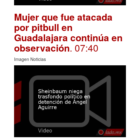
Mujer que fue atacada
por pitbull en
Guadalajara continúa en
observación
. 07:40
Imagen Noticias